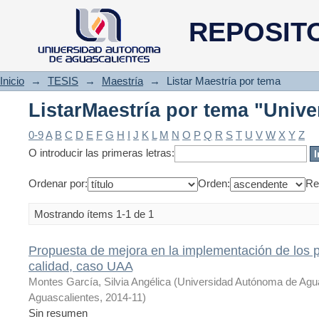
ListarMaestría por tema "Unive
REPOSIT
Inicio
→
TESIS
→
Maestría
→
Listar Maestría por tema
ListarMaestría por tema "Unive
0-9
A
B
C
D
E
F
G
H
I
J
K
L
M
N
O
P
Q
R
S
T
U
V
W
X
Y
Z
O introducir las primeras letras:
Ordenar por:
Orden:
Re
Mostrando ítems 1-1 de 1
Propuesta de mejora en la implementación de los
calidad, caso UAA
Montes García, Silvia Angélica
(
Universidad Autónoma de Agu
Aguascalientes
,
2014-11
)
Sin resumen