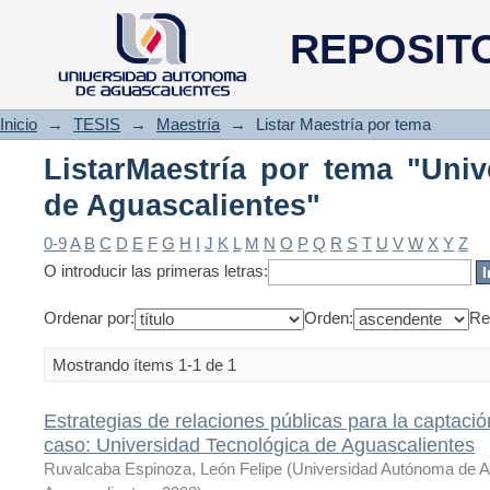
ListarMaestría por tema "Univ
REPOSIT
Inicio
→
TESIS
→
Maestría
→
Listar Maestría por tema
ListarMaestría por tema "Univ
de Aguascalientes"
0-9
A
B
C
D
E
F
G
H
I
J
K
L
M
N
O
P
Q
R
S
T
U
V
W
X
Y
Z
O introducir las primeras letras:
Ordenar por:
Orden:
Re
Mostrando ítems 1-1 de 1
Estrategias de relaciones públicas para la captaci
caso: Universidad Tecnológica de Aguascalientes
Ruvalcaba Espinoza, León Felipe
(
Universidad Autónoma de A