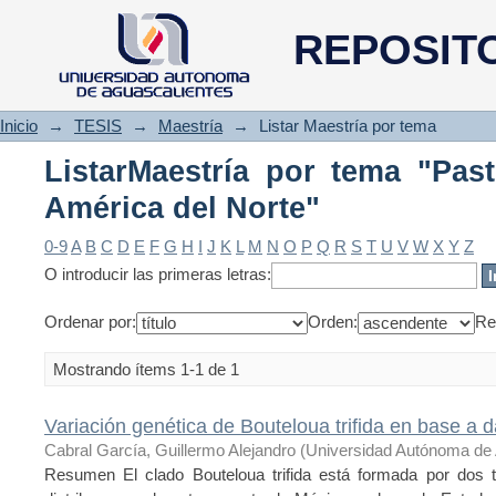
ListarMaestría por tema "Pastos
REPOSIT
Inicio
→
TESIS
→
Maestría
→
Listar Maestría por tema
ListarMaestría por tema "Past
América del Norte"
0-9
A
B
C
D
E
F
G
H
I
J
K
L
M
N
O
P
Q
R
S
T
U
V
W
X
Y
Z
O introducir las primeras letras:
Ordenar por:
Orden:
Re
Mostrando ítems 1-1 de 1
Variación genética de Bouteloua trifida en base a 
Cabral García, Guillermo Alejandro
(
Universidad Autónoma de 
Resumen El clado Bouteloua trifida está formada por dos tax