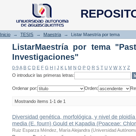
ListarMaestría por tema "Pastos
REPOSIT
Inicio
→
TESIS
→
Maestría
→
Listar Maestría por tema
ListarMaestría por tema "Past
Investigaciones"
0-9
A
B
C
D
E
F
G
H
I
J
K
L
M
N
O
P
Q
R
S
T
U
V
W
X
Y
Z
O introducir las primeras letras:
Ordenar por:
Orden:
Re
Mostrando ítems 1-1 de 1
Diversidad genética, morfológica, y nivel de ploidí
media (E. fourn) Gould et Kapadia (Poaceae: Chlor
Ruiz Esparza Méndez, María Alejandra
(
Universidad Autónoma