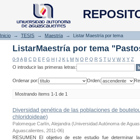
ListarMaestría por tema "Pasto
REPOSIT
Inicio
→
TESIS
→
Maestría
→
Listar Maestría por tema
ListarMaestría por tema "Pasto
0-9
A
B
C
D
E
F
G
H
I
J
K
L
M
N
O
P
Q
R
S
T
U
V
W
X
Y
Z
O introducir las primeras letras:
Ordenar por:
Orden:
Re
Mostrando ítems 1-1 de 1
Diversidad genética de las poblaciones de boutelo
chloridoideae)
Palomeque Carlín, Alejandra
(
Universidad Autónoma de Aguas
Aguascalientes
,
2011-06
)
RESUMEN El objetivo de este estudio fue determinar la d