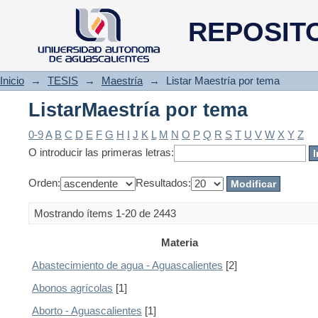
ListarMaestría por tema
REPOSIT
Inicio
→
TESIS
→
Maestría
→
Listar Maestría por tema
ListarMaestría por tema
0-9
A
B
C
D
E
F
G
H
I
J
K
L
M
N
O
P
Q
R
S
T
U
V
W
X
Y
Z
O introducir las primeras letras:
Orden:
Resultados:
Mostrando ítems 1-20 de 2443
Materia
Abastecimiento de agua - Aguascalientes
[2]
Abonos agrícolas
[1]
Aborto - Aguascalientes
[1]