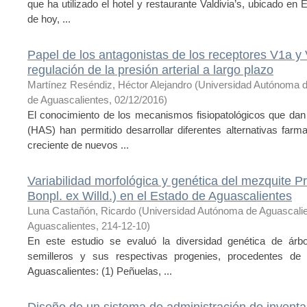
que ha utilizado el hotel y restaurante Valdivia’s, ubicado en
de hoy, ...
Papel de los antagonistas de los receptores V1a y 
regulación de la presión arterial a largo plazo
Martínez Reséndiz, Héctor Alejandro
(
Universidad Autónoma d
de Aguascalientes
,
02/12/2016
)
El conocimiento de los mecanismos fisiopatológicos que dan lu
(HAS) han permitido desarrollar diferentes alternativas far
creciente de nuevos ...
Variabilidad morfológica y genética del mezquite 
Bonpl. ex Willd.) en el Estado de Aguascalientes
Luna Castañón, Ricardo
(
Universidad Autónoma de Aguascali
Aguascalientes
,
214-12-10
)
En este estudio se evaluó la diversidad genética de árbo
semilleros y sus respectivas progenies, procedentes de 
Aguascalientes: (1) Peñuelas, ...
Diseño de un sistema de administración de invent