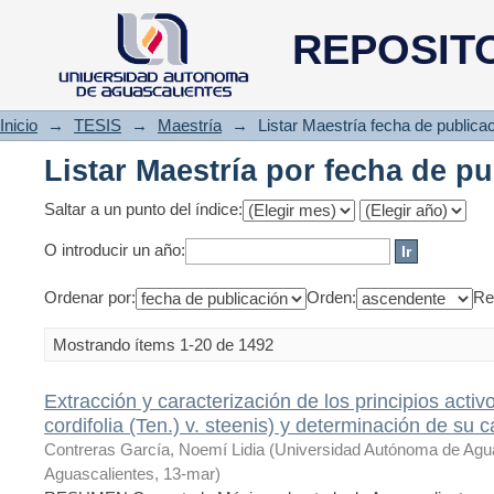
Listar Maestría por fecha de p
REPOSIT
Inicio
→
TESIS
→
Maestría
→
Listar Maestría fecha de publica
Listar Maestría por fecha de p
Saltar a un punto del índice:
O introducir un año:
Ordenar por:
Orden:
Re
Mostrando ítems 1-20 de 1492
Extracción y caracterización de los principios act
cordifolia (Ten.) v. steenis) y determinación de su 
Contreras García, Noemí Lidia
(
Universidad Autónoma de Agu
Aguascalientes
,
13-mar
)