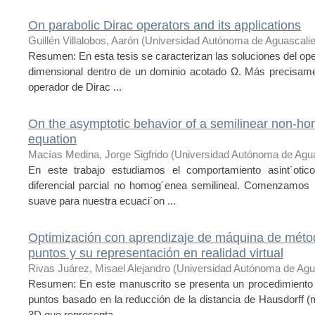
On parabolic Dirac operators and its applications
Guillén Villalobos, Aarón
(
Universidad Autónoma de Aguascali
Resumen: En esta tesis se caracterizan las soluciones del ope
dimensional dentro de un dominio acotado Ω. Más precisame
operador de Dirac ...
On the asymptotic behavior of a semilinear non-hom
equation
Macías Medina, Jorge Sigfrido
(
Universidad Autónoma de Agua
En este trabajo estudiamos el comportamiento asint´otic
diferencial parcial no homog´enea semilineal. Comenzamos p
suave para nuestra ecuaci´on ...
Optimización con aprendizaje de máquina de méto
puntos y su representación en realidad virtual
Rivas Juárez, Misael Alejandro
(
Universidad Autónoma de Agu
Resumen: En este manuscrito se presenta un procedimiento 
puntos basado en la reducción de la distancia de Hausdorff (mé
3D que representa, ...