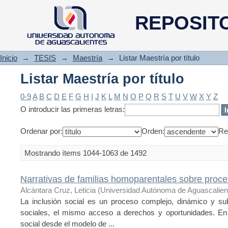
Listar Maestría por título
REPOSIT
Inicio
→
TESIS
→
Maestría
→
Listar Maestría por título
Listar Maestría por título
0-9
A
B
C
D
E
F
G
H
I
J
K
L
M
N
O
P
Q
R
S
T
U
V
W
X
Y
Z
O introducir las primeras letras:
Ordenar por:
Orden:
Re
Mostrando ítems 1044-1063 de 1492
Narrativas de familias homoparentales sobre proces
Alcántara Cruz, Leticia
(
Universidad Autónoma de Aguascalien
La inclusión social es un proceso complejo, dinámico y su
sociales, el mismo acceso a derechos y oportunidades. En e
social desde el modelo de ...