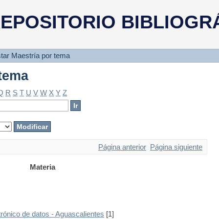
 tema
EPOSITORIO BIBLIOGR
star Maestría por tema
 tema
Q
R
S
T
U
V
W
X
Y
Z
Página anterior
Página siguiente
Materia
trónico de datos - Aguascalientes
[1]