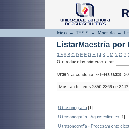
ListarMaestría por
R
Inicio
→
TESIS
→
Maestría
→
Li
ListarMaestría por
0-9
A
B
C
D
E
F
G
H
I
J
K
L
M
N
O
P
O introducir las primeras letras:
Orden:
Resultados:
Mostrando ítems 2350-2369 de 2443
Ultrasonografía
[1]
Ultrasonografía - Aguascalientes
[1]
Ultrasonografía - Procesamiento elec