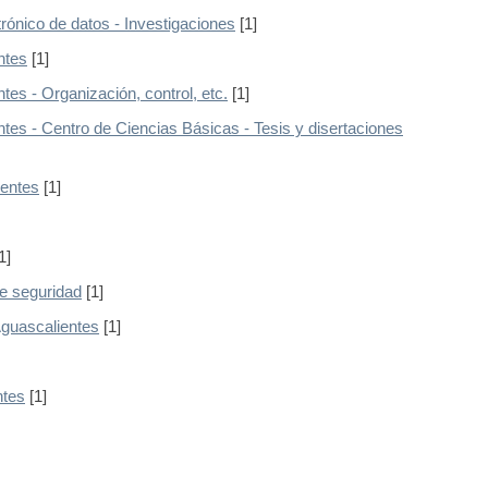
rónico de datos - Investigaciones
[1]
ntes
[1]
es - Organización, control, etc.
[1]
es - Centro de Ciencias Básicas - Tesis y disertaciones
ientes
[1]
1]
e seguridad
[1]
Aguascalientes
[1]
ntes
[1]