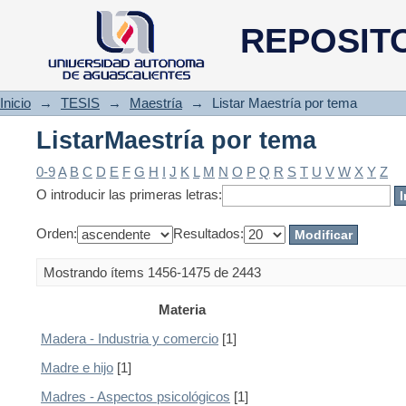
ListarMaestría por tema
REPOSIT
Inicio
→
TESIS
→
Maestría
→
Listar Maestría por tema
ListarMaestría por tema
0-9
A
B
C
D
E
F
G
H
I
J
K
L
M
N
O
P
Q
R
S
T
U
V
W
X
Y
Z
O introducir las primeras letras:
Orden:
Resultados:
Mostrando ítems 1456-1475 de 2443
Materia
Madera - Industria y comercio
[1]
Madre e hijo
[1]
Madres - Aspectos psicológicos
[1]