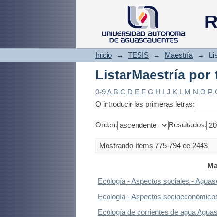
ListarMaestría por
R
Inicio
→
TESIS
→
Maestría
→
Li
ListarMaestría por
0-9
A
B
C
D
E
F
G
H
I
J
K
L
M
N
O
P
O introducir las primeras letras:
Orden:
Resultados:
Mostrando ítems 775-794 de 2443
Ma
Ecología - Aspectos sociales - Aguas
Ecología - Aspectos socioeconómicos
Ecología de corrientes de agua Aguas