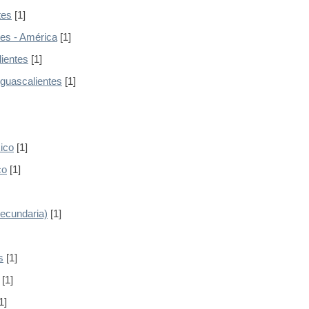
tes
[1]
nes - América
[1]
lientes
[1]
Aguascalientes
[1]
ico
[1]
co
[1]
ecundaria)
[1]
s
[1]
[1]
1]