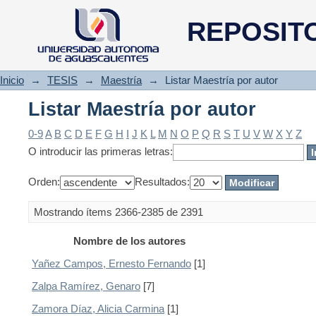
Listar Maestría por autor
REPOSIT
Inicio
→
TESIS
→
Maestría
→
Listar Maestría por autor
Listar Maestría por autor
0-9
A
B
C
D
E
F
G
H
I
J
K
L
M
N
O
P
Q
R
S
T
U
V
W
X
Y
Z
O introducir las primeras letras:
Orden:
Resultados:
Mostrando ítems 2366-2385 de 2391
Nombre de los autores
Yañez Campos, Ernesto Fernando
[1]
Zalpa Ramírez, Genaro
[7]
Zamora Díaz, Alicia Carmina
[1]