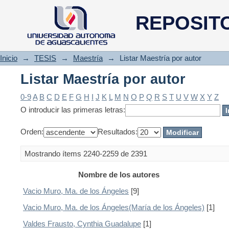
Listar Maestría por autor
REPOSIT
Inicio
→
TESIS
→
Maestría
→
Listar Maestría por autor
Listar Maestría por autor
0-9
A
B
C
D
E
F
G
H
I
J
K
L
M
N
O
P
Q
R
S
T
U
V
W
X
Y
Z
O introducir las primeras letras:
Orden:
Resultados:
Mostrando ítems 2240-2259 de 2391
Nombre de los autores
Vacio Muro, Ma. de los Ángeles
[9]
Vacio Muro, Ma. de los Ángeles(María de los Ángeles)
[1]
Valdes Frausto, Cynthia Guadalupe
[1]