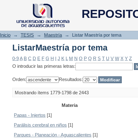
ListarMaestría por tema
REPOSIT
Inicio
→
TESIS
→
Maestría
→
Listar Maestría por tema
ListarMaestría por tema
0-9
A
B
C
D
E
F
G
H
I
J
K
L
M
N
O
P
Q
R
S
T
U
V
W
X
Y
Z
O introducir las primeras letras:
Orden:
Resultados:
Mostrando ítems 1779-1798 de 2443
Materia
Papas - Injertos
[1]
Parálisis cerebral en niños
[1]
Parques - Planeación - Aguascalientes
[1]