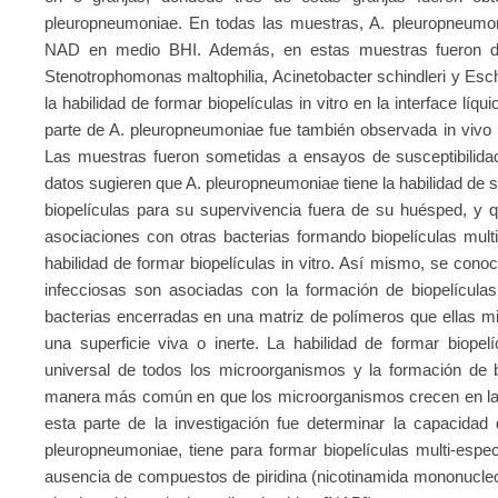
pleuropneumoniae. En todas las muestras, A. pleuropneumo
NAD en medio BHI. Además, en estas muestras fueron de
Stenotrophomonas maltophilia, Acinetobacter schindleri y Esch
la habilidad de formar biopelículas in vitro en la interface líqu
parte de A. pleuropneumoniae fue también observada in vivo me
Las muestras fueron sometidas a ensayos de susceptibilidad 
datos sugieren que A. pleuropneumoniae tiene la habilidad de 
biopelículas para su supervivencia fuera de su huésped, y q
asociaciones con otras bacterias formando biopelículas mult
habilidad de formar biopelículas in vitro. Así mismo, se cono
infecciosas son asociadas con la formación de biopelícula
bacterias encerradas en una matriz de polímeros que ellas 
una superficie viva o inerte. La habilidad de formar biopel
universal de todos los microorganismos y la formación de b
manera más común en que los microorganismos crecen en la nat
esta parte de la investigación fue determinar la capacidad 
pleuropneumoniae, tiene para formar biopelículas multi-espe
ausencia de compuestos de piridina (nicotinamida mononucleo