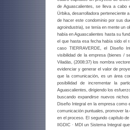
de Aguascalientes, se lleva a cab
Úrbika, desarrolladora perteneciente a
de hacer este condominio por sus due
agroindustria), se tenía en mente un ob
había en Aguascalientes hasta su fund
el que hasta esa fecha había sido el 
caso TIERRAVERDE, el Diseño Integ
visibilidad de la empresa (bienes / 
Viladàs, (2008:37) los nombra vectores
evidenciar y generar el valor de proy
que la comunicación, es un área con 
posibilidad de incrementar la pa
Aguascalientes, dirigiendo los esfuerz
buscando expandirse nuevos nichos 
Diseño Integral en la empresa como e
comunicación puntuales, promover la e
en el proceso. El segundo capítulo de 
IIGDIC · MDI un Sistema Integral que