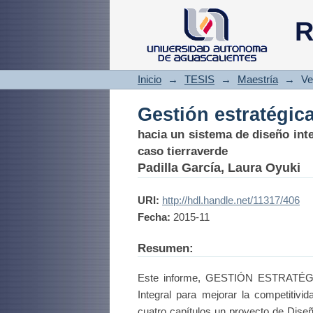
Gestión estratégic
R
Inicio
→
TESIS
→
Maestría
→
Ve
Gestión estratégic
hacia un sistema de diseño int
caso tierraverde
Padilla García, Laura Oyuki
URI:
http://hdl.handle.net/11317/406
Fecha:
2015-11
Resumen:
Este informe, GESTIÓN ESTRATÉG
Integral para mejorar la competit
cuatro capítulos un proyecto de Dise