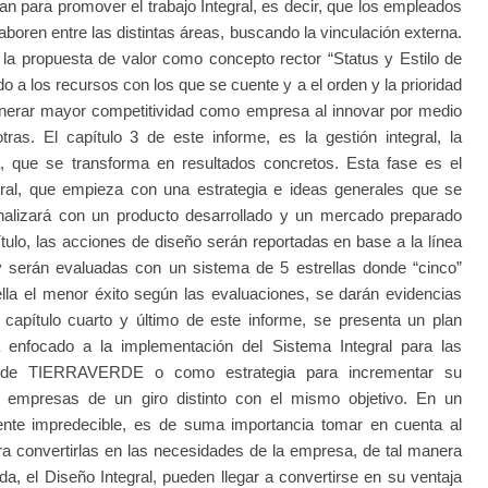
nan para promover el trabajo Integral, es decir, que los empleados
aboren entre las distintas áreas, buscando la vinculación externa.
de la propuesta de valor como concepto rector “Status y Estilo de
o a los recursos con los que se cuente y a el orden y la prioridad
generar mayor competitividad como empresa al innovar por medio
tras. El capítulo 3 de este informe, es la gestión integral, la
, que se transforma en resultados concretos. Esta fase es el
ral, que empieza con una estrategia e ideas generales que se
nalizará con un producto desarrollado y un mercado preparado
ítulo, las acciones de diseño serán reportadas en base a la línea
y serán evaluadas con un sistema de 5 estrellas donde “cinco”
ella el menor éxito según las evaluaciones, se darán evidencias
 capítulo cuarto y último de este informe, se presenta un plan
tá enfocado a la implementación del Sistema Integral para las
al de TIERRAVERDE o como estrategia para incrementar su
a empresas de un giro distinto con el mismo objetivo. En un
nte impredecible, es de suma importancia tomar en cuenta al
ra convertirlas en las necesidades de la empresa, de tal manera
da, el Diseño Integral, pueden llegar a convertirse en su ventaja