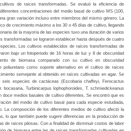
cultivos de raíces transformadas. Se evaluó la eficiencia de
diferentes concentraciones del medio basal de cultivo MS (100,
una gran variación incluso entre miembros del mismo género. La
co de crecimiento máximo a los 30 o 45 días de cultivo, llegando
ionaria de la mayoría de las especies tuvo una duración de varios
ces transformadas se lograron establecer hasta después de cuatro
species. Los cultivos establecidos de raíces transformadas de
ivaron bajo un fotoperiodo de 16 horas de luz y 8 de obscuridad
ento de biomasa comparado con su cultivo en obscuridad
poliuretano como soporte alternativo en el cultivo de raíces
cimiento semejante al obtenido en raíces cultivadas en agar. Se
 seis especies de cactáceas (Escobaria chaffeyi, Ferocactus
. bocasana, Turbinicarpus lophophoroides, T. schmiedickeanus
en doce medios basales de cultivo diferentes. Se encontró que es
tración del medio de cultivo basal para cada especie estudiada,
. La composición de los diferentes medios de cultivo afectó la
s, lo que también puede sugerir diferencias en la producción de
s de raíces pilosas. Con a finalidad de disminuir costos de labor
ión de biomasa entre las de raíces transformadas cultivadas en