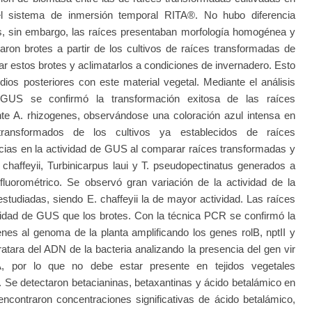
el sistema de inmersión temporal RITA®. No hubo diferencia
tos, sin embargo, las raíces presentaban morfología homogénea y
aron brotes a partir de los cultivos de raíces transformadas de
ar estos brotes y aclimatarlos a condiciones de invernadero. Esto
udios posteriores con este material vegetal. Mediante el análisis
 GUS se confirmó la transformación exitosa de las raíces
e A. rhizogenes, observándose una coloración azul intensa en
transformados de los cultivos ya establecidos de raíces
cias en la actividad de GUS al comparar raíces transformadas y
. chaffeyii, Turbinicarpus laui y T. pseudopectinatus generados a
luorométrico. Se observó gran variación de la actividad de la
tudiadas, siendo E. chaffeyii la de mayor actividad. Las raíces
idad de GUS que los brotes. Con la técnica PCR se confirmó la
nes al genoma de la planta amplificando los genes rolB, nptII y
tara del ADN de la bacteria analizando la presencia del gen vir
, por lo que no debe estar presente en tejidos vegetales
. Se detectaron betacianinas, betaxantinas y ácido betalámico en
contraron concentraciones significativas de ácido betalámico,