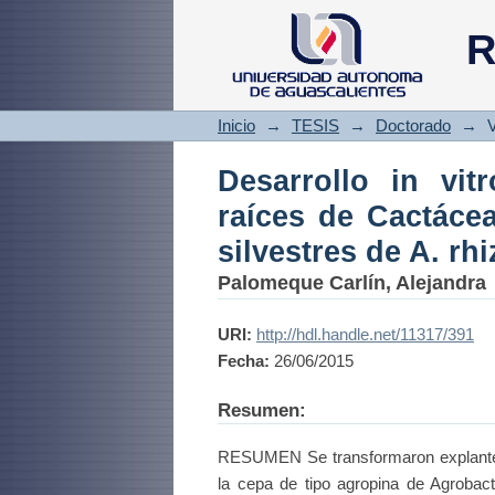
Desarrollo in vit
R
transformadas con 
Inicio
→
TESIS
→
Doctorado
→
V
Desarrollo in vit
raíces de Cactáce
silvestres de A. rh
Palomeque Carlín, Alejandra
URI:
http://hdl.handle.net/11317/391
Fecha:
26/06/2015
Resumen:
RESUMEN Se transformaron explantes 
la cepa de tipo agropina de Agroba