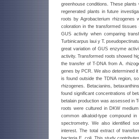
greenhouse conditions. These plants w
regenerated plants in future investig
roots by Agrobacterium rhizogenes 
coloration in the transformed tissues 
GUS activity when comparing transfo
Turbinicarpus laui y T. pseudopectinat
great variation of GUS enzyme activi
activity. Transformed roots showed hi
the transfer of T-DNA from A. rhizog
genes by PCR. We also determined it w
is found outside the TDNA region, so 
rhizogenes. Betacianins, betaxanthi
found significant concentrations of be
betalain production was assessed in T
roots were cultured in DKW medium
common alkaloid-type compound in 
spectrometry. We also identified s
interest. The total extract of transf
bacteria E. coli. This study contribu