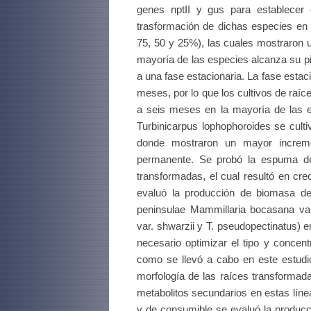
genes nptII y gus para establecer 
trasformación de dichas especies en 
75, 50 y 25%), las cuales mostraron 
mayoría de las especies alcanza su pi
a una fase estacionaria. La fase estac
meses, por lo que los cultivos de raí
a seis meses en la mayoría de las e
Turbinicarpus lophophoroides se cult
donde mostraron un mayor increm
permanente. Se probó la espuma de 
transformadas, el cual resultó en cre
evaluó la producción de biomasa de
peninsulae Mammillaria bocasana var
var. shwarzii y T. pseudopectinatus) 
necesario optimizar el tipo y concen
como se llevó a cabo en este estudio
morfología de las raíces transformada
metabolitos secundarios en estas línea
y de consumible se evaluó la producc