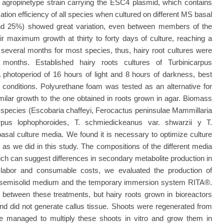
agropinetype strain carrying the ESC4 plasmid, which contains
tion efficiency of all species when cultured on different MS basal
and 25%) showed great variation, even between members of the
 maximum growth at thirty to forty days of culture, reaching a
r several months for most species, thus, hairy root cultures were
x months. Established hairy roots cultures of Turbinicarpus
 photoperiod of 16 hours of light and 8 hours of darkness, best
 conditions. Polyurethane foam was tested as an alternative for
similar growth to the one obtained in roots grown in agar. Biomass
 species (Escobaria chaffeyi, Ferocactus peninsulae Mammillaria
rpus lophophoroides, T. schmiedickeanus var. shwarzii y T.
basal culture media. We found it is necessary to optimize culture
, as we did in this study. The compositions of the different media
ich can suggest differences in secondary metabolite production in
e labor and consumable costs, we evaluated the production of
n semisolid medium and the temporary immersion system RITA®.
e between these treatments, but hairy roots grown in bioreactors
did not generate callus tissue. Shoots were regenerated from
We managed to multiply these shoots in vitro and grow them in