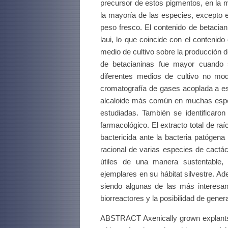
precursor de estos pigmentos, en la m
la mayoría de las especies, excepto 
peso fresco. El contenido de betacian
laui, lo que coincide con el contenid
medio de cultivo sobre la producción d
de betacianinas fue mayor cuand
diferentes medios de cultivo no modi
cromatografía de gases acoplada a es
alcaloide más común en muchas espec
estudiadas. También se identificaro
farmacológico. El extracto total de r
bactericida ante la bacteria patógena
racional de varias especies de cact
útiles de una manera sustentable, 
ejemplares en su hábitat silvestre. Ad
siendo algunas de las más interesan
biorreactores y la posibilidad de gene
ABSTRACT Axenically grown explants o