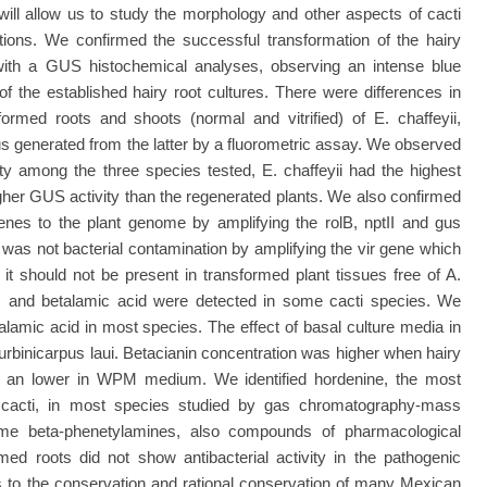
ill allow us to study the morphology and other aspects of cacti
ations. We confirmed the successful transformation of the hairy
with a GUS histochemical analyses, observing an intense blue
of the established hairy root cultures. There were differences in
rmed roots and shoots (normal and vitrified) of E. chaffeyii,
us generated from the latter by a fluorometric assay. We observed
ty among the three species tested, E. chaffeyii had the highest
gher GUS activity than the regenerated plants. We also confirmed
enes to the plant genome by amplifying the rolB, nptII and gus
as not bacterial contamination by amplifying the vir gene which
it should not be present in transformed plant tissues free of A.
ns and betalamic acid were detected in some cacti species. We
talamic acid in most species. The effect of basal culture media in
urbinicarpus laui. Betacianin concentration was higher when hairy
 an lower in WPM medium. We identified hordenine, the most
cacti, in most species studied by gas chromatography-mass
ome beta-phenetylamines, also compounds of pharmacological
ormed roots did not show antibacterial activity in the pathogenic
tes to the conservation and rational conservation of many Mexican