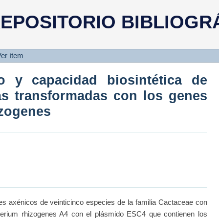
ro y capacidad biosintética de r
EPOSITORIO BIBLIOGR
los genes silvestres de A. rhizog
er ítem
ro y capacidad biosintética de
as transformadas con los genes
izogenes
axénicos de veinticinco especies de la familia Cactaceae con
cterium rhizogenes A4 con el plásmido ESC4 que contienen los