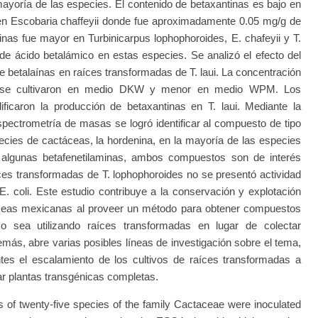
ayoría de las especies. El contenido de betaxantinas es bajo en
en Escobaria chaffeyii donde fue aproximadamente 0.05 mg/g de
inas fue mayor en Turbinicarpus lophophoroides, E. chafeyii y T.
o de ácido betalámico en estas especies. Se analizó el efecto del
e betalaínas en raíces transformadas de T. laui. La concentración
o se cultivaron en medio DKW y menor en medio WPM. Los
ficaron la producción de betaxantinas en T. laui. Mediante la
pectrometría de masas se logró identificar al compuesto de tipo
ies de cactáceas, la hordenina, en la mayoría de las especies
n algunas betafenetilaminas, ambos compuestos son de interés
aíces transformadas de T. lophophoroides no se presentó actividad
 E. coli. Este estudio contribuye a la conservación y explotación
áceas mexicanas al proveer un método para obtener compuestos
o sea utilizando raíces transformadas en lugar de colectar
emás, abre varias posibles líneas de investigación sobre el tema,
tes el escalamiento de los cultivos de raíces transformadas a
rar plantas transgénicas completas.
f twenty-five species of the family Cactaceae were inoculated