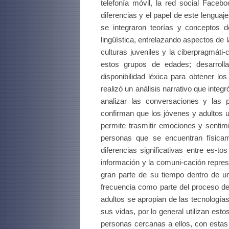
telefonía móvil, la red social Faceb
diferencias y el papel de este lengua
se integraron teorías y conceptos de
lingüística, entrelazando aspectos de la
culturas juveniles y la ciberpragmáti
estos grupos de edades; desarroll
disponibilidad léxica para obtener lo
realizó un análisis narrativo que integr
analizar las conversaciones y las p
confirman que los jóvenes y adultos 
permite trasmitir emociones y sentim
personas que se encuentran física
diferencias significativas entre es-t
información y la comuni-cación repre
gran parte de su tiempo dentro de un
frecuencia como parte del proceso de 
adultos se apropian de las tecnología
sus vidas, por lo general utilizan es
personas cercanas a ellos, con estas 