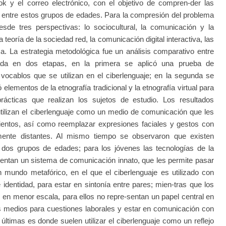
ook y el correo electrónico, con el objetivo de compren-der las
je entre estos grupos de edades. Para la compresión del problema
sde tres perspectivas: lo sociocultural, la comunicación y la
 teoría de la sociedad red, la comunicación digital interactiva, las
-ca. La estrategia metodológica fue un análisis comparativo entre
ada en dos etapas, en la primera se aplicó una prueba de
s vocablos que se utilizan en el ciberlenguaje; en la segunda se
ó elementos de la etnografía tradicional y la etnografía virtual para
rácticas que realizan los sujetos de estudio. Los resultados
utilizan el ciberlenguaje como un medio de comunicación que les
ientos, así como reemplazar expresiones faciales y gestos con
mente distantes. Al mismo tiempo se observaron que existen
os dos grupos de edades; para los jóvenes las tecnologías de la
sentan un sistema de comunicación innato, que les permite pasar
 mundo metafórico, en el que el ciberlenguaje es utilizado con
identidad, para estar en sintonía entre pares; mien-tras que los
s en menor escala, para ellos no repre-sentan un papel central en
tos medios para cuestiones laborales y estar en comunicación con
últimas es donde suelen utilizar el ciberlenguaje como un reflejo