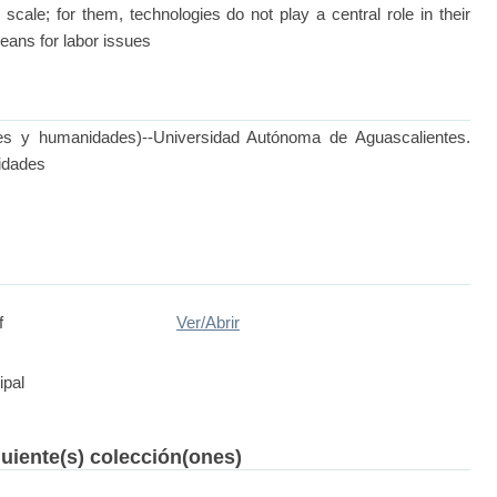
scale; for them, technologies do not play a central role in their
means for labor issues
les y humanidades)--Universidad Autónoma de Aguascalientes.
idades
f
Ver/
Abrir
ipal
guiente(s) colección(ones)