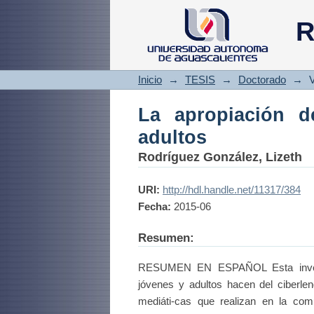
La apropiación del
R
Inicio
→
TESIS
→
Doctorado
→
V
La apropiación d
adultos
Rodríguez González, Lizeth
URI:
http://hdl.handle.net/11317/384
Fecha:
2015-06
Resumen:
RESUMEN EN ESPAÑOL Esta investig
jóvenes y adultos hacen del ciberle
mediáti-cas que realizan en la comu