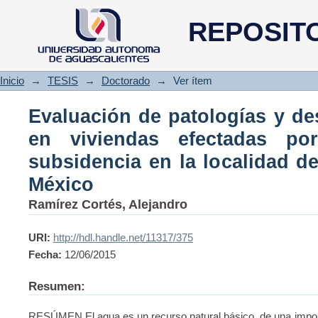
Evaluación de patologías y
REPOSIT
efectadas por el fenómeno de s
Jalisco, México
Inicio
→
TESIS
→
Doctorado
→
Ver ítem
Evaluación de patologías y de
en viviendas efectadas p
subsidencia en la localidad de
México
Ramírez Cortés, Alejandro
URI:
http://hdl.handle.net/11317/375
Fecha:
12/06/2015
Resumen:
RESÚMEN El agua es un recurso natural básico, de una import