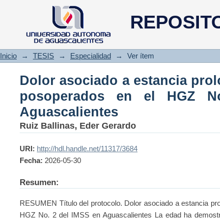
Dolor asociado a estancia pr
REPOSIT
HGZ No. 2 del IMSS en Aguasca
Inicio
→
TESIS
→
Especialidad
→
Ver ítem
Dolor asociado a estancia pro
posoperados en el HGZ N
Aguascalientes
Ruiz Ballinas, Eder Gerardo
URI:
http://hdl.handle.net/11317/3684
Fecha:
2026-05-30
Resumen:
RESUMEN Título del protocolo. Dolor asociado a estancia pr
HGZ No. 2 del IMSS en Aguascalientes La edad ha demostra