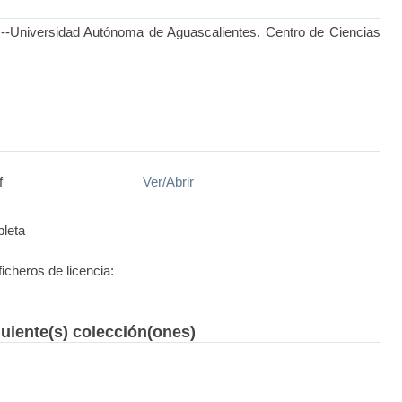
a)--Universidad Autónoma de Aguascalientes. Centro de Ciencias
f
Ver/
Abrir
leta
ficheros de licencia:
guiente(s) colección(ones)