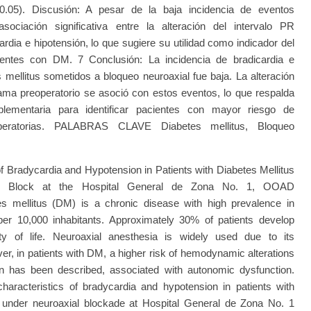
0.05). Discusión: A pesar de la baja incidencia de eventos
sociación significativa entre la alteración del intervalo PR
ardia e hipotensión, lo que sugiere su utilidad como indicador del
entes con DM. 7 Conclusión: La incidencia de bradicardia e
 mellitus sometidos a bloqueo neuroaxial fue baja. La alteración
rama preoperatorio se asoció con estos eventos, lo que respalda
lementaria para identificar pacientes con mayor riesgo de
aoperatorias. PALABRAS CLAVE Diabetes mellitus, Bloqueo
 Bradycardia and Hypotension in Patients with Diabetes Mellitus
ial Block at the Hospital General de Zona No. 1, OOAD
s mellitus (DM) is a chronic disease with high prevalence in
per 10,000 inhabitants. Approximately 30% of patients develop
lity of life. Neuroaxial anesthesia is widely used due to its
ver, in patients with DM, a higher risk of hemodynamic alterations
n has been described, associated with autonomic dysfunction.
characteristics of bradycardia and hypotension in patients with
y under neuroaxial blockade at Hospital General de Zona No. 1