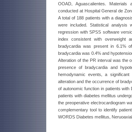
OOAD, Aguascalientes. Materials 
conducted at Hospital General de Zo
A total of 188 patients with a diagno
were included. Statistical analysis 
regression with SPSS software vers
index consistent with overweight 
bradycardia was present in 6.1% of 
bradycardia was 0.4% and hypotension
Alteration of the PR interval was the o
presence of bradycardia and hypote
hemodynamic events, a significant 
alteration and the occurrence of brady
of autonomic function in patients wit
patients with diabetes mellitus underg
the preoperative electrocardiogram wa
complementary tool to identify patien
WORDS Diabetes mellitus, Neruoaxial