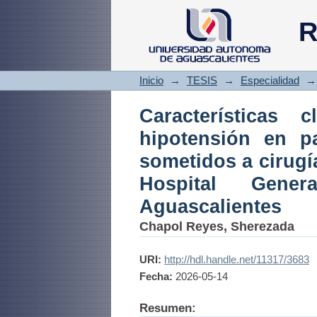
Características cl
R
con diabetes melli
el Hospital Genera
Inicio
→
TESIS
→
Especialidad
→
Características 
hipotensión en pa
sometidos a cirugí
Hospital Gen
Aguascalientes
Chapol Reyes, Sherezada
URI:
http://hdl.handle.net/11317/3683
Fecha:
2026-05-14
Resumen: