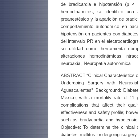
de bradicardia e hipotensión (p < 
hemodinámicos, se identificó una a
preanestésico y la aparición de bradic
comportamiento autonómico en paci
hipotensión en pacientes con diabetes
del intervalo PR en el electrocardiog
su utilidad como herramienta comp
alteraciones hemodinámicas intr
neuroaxial, Neuropatía autonómica
ABSTRACT “Clinical Characteristics of
Undergoing Surgery with Neurax
Aguascalientes” Background: Diabete
Mexico, with a mortality rate of 11 
complications that affect their qua
effectiveness and safety profile; howe
such as bradycardia and hypotensio
Objective: To determine the clinical 
diabetes mellitus undergoing surger