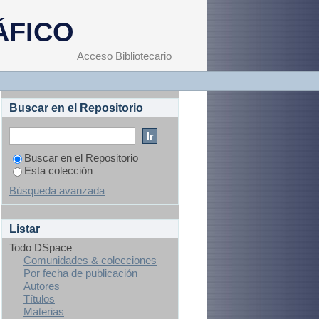
ensión en pacientes
ÁFICO
oqueo neuroaxial en
s
Acceso Bibliotecario
Buscar en el Repositorio
Buscar en el Repositorio
Esta colección
Búsqueda avanzada
Listar
Todo DSpace
Comunidades & colecciones
Por fecha de publicación
Autores
Títulos
Materias