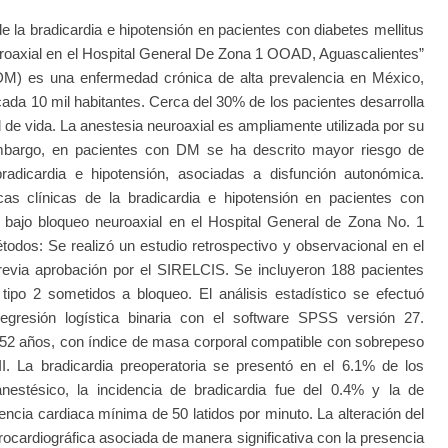
la bradicardia e hipotensión en pacientes con diabetes mellitus
uroaxial en el Hospital General De Zona 1 OOAD, Aguascalientes”
(DM) es una enfermedad crónica de alta prevalencia en México,
cada 10 mil habitantes. Cerca del 30% de los pacientes desarrolla
 de vida. La anestesia neuroaxial es ampliamente utilizada por su
 embargo, en pacientes con DM se ha descrito mayor riesgo de
adicardia e hipotensión, asociadas a disfunción autonómica.
icas clínicas de la bradicardia e hipotensión en pacientes con
a bajo bloqueo neuroaxial en el Hospital General de Zona No. 1
odos: Se realizó un estudio retrospectivo y observacional en el
via aprobación por el SIRELCIS. Se incluyeron 188 pacientes
 tipo 2 sometidos a bloqueo. El análisis estadístico se efectuó
regresión logística binaria con el software SPSS versión 27.
52 años, con índice de masa corporal compatible con sobrepeso
I. La bradicardia preoperatoria se presentó en el 6.1% de los
anestésico, la incidencia de bradicardia fue del 0.4% y la de
encia cardiaca mínima de 50 latidos por minuto. La alteración del
trocardiográfica asociada de manera significativa con la presencia