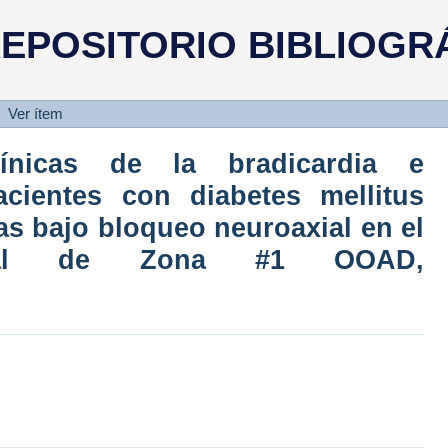
ínicas de la bradicardia e hipot
EPOSITORIO BIBLIOGR
tus sometidos a cirugías bajo bl
l de Zona #1 OOAD, Aguascaliente
Ver ítem
clínicas de la bradicardia e
cientes con diabetes mellitus
as bajo bloqueo neuroaxial en el
eral de Zona #1 OOAD,