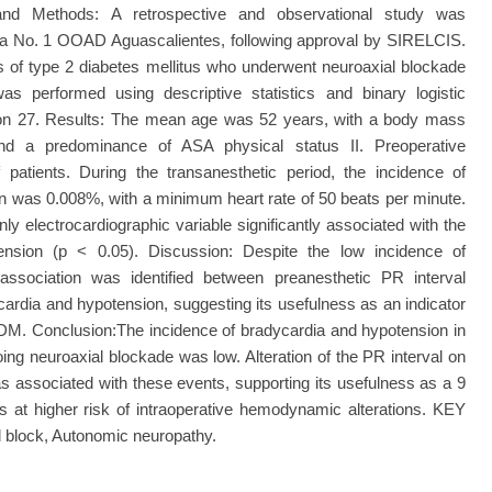
and Methods: A retrospective and observational study was
na No. 1 OOAD Aguascalientes, following approval by SIRELCIS.
sis of type 2 diabetes mellitus who underwent neuroaxial blockade
was performed using descriptive statistics and binary logistic
ion 27. Results: The mean age was 52 years, with a body mass
and a predominance of ASA physical status II. Preoperative
patients. During the transanesthetic period, the incidence of
 was 0.008%, with a minimum heart rate of 50 beats per minute.
nly electrocardiographic variable significantly associated with the
nsion (p < 0.05). Discussion: Despite the low incidence of
association was identified between preanesthetic PR interval
cardia and hypotension, suggesting its usefulness as an indicator
h DM. Conclusion:The incidence of bradycardia and hypotension in
oing neuroaxial blockade was low. Alteration of the PR interval on
s associated with these events, supporting its usefulness as a 9
ts at higher risk of intraoperative hemodynamic alterations. KEY
 block, Autonomic neuropathy.