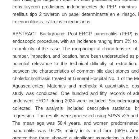
constituyeron predictores independientes de PEP, mientras 
mellitus tipo 2 tuvieron un papel determinante en el riesgo.
coledocolitiasis, cálculos coledocianos.
ABSTRACT Background: Post-ERCP pancreatitis (PEP) is t
endoscopic procedure, with an incidence ranging from 2% to 1
complexity of the case. The morphological characteristics o
number, impaction, and location, have been understudied as pot
potential relevance to the technical difficulty of extraction
between the characteristics of common bile duct stones and 
choledocholithiasis treated at General Hospital No. 1 of the M
Aguascalientes. Materials and methods: A quantitative, obse
study was conducted. One hundred and fifty records of adul
underwent ERCP during 2024 were included. Sociodemograph
collected. The analysis included descriptive statistics, bi
regression. The results were processed using SPSS v25 and p
The mean age was 58.4 years, and women predominated 
pancreatitis was 16.7%, mainly in its mild form (68%). Amo
greater than three showed a significant association in the bi