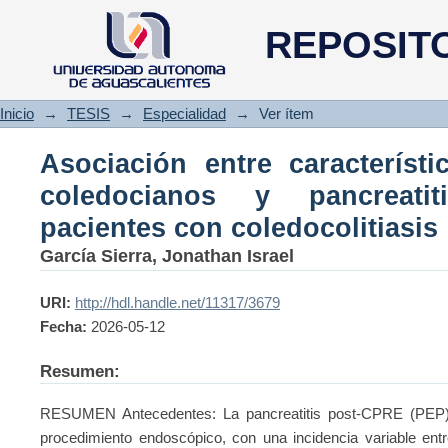
Asociación entre caracterís
REPOSIT
pancreatitis post-CPRE en paci
Inicio
→
TESIS
→
Especialidad
→
Ver ítem
Asociación entre característi
coledocianos y pancreati
pacientes con coledocolitiasis
García Sierra, Jonathan Israel
URI:
http://hdl.handle.net/11317/3679
Fecha:
2026-05-12
Resumen:
RESUMEN Antecedentes: La pancreatitis post-CPRE (PEP) 
procedimiento endoscópico, con una incidencia variable entr