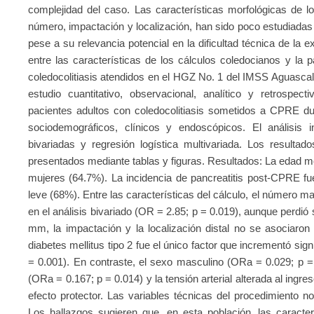
complejidad del caso. Las características morfológicas de 
número, impactación y localización, han sido poco estudiadas
pese a su relevancia potencial en la dificultad técnica de la e
entre las características de los cálculos coledocianos y la
coledocolitiasis atendidos en el HGZ No. 1 del IMSS Aguascali
estudio cuantitativo, observacional, analítico y retrospec
pacientes adultos con coledocolitiasis sometidos a CPRE du
sociodemográficos, clínicos y endoscópicos. El análisis in
bivariadas y regresión logística multivariada. Los resul
presentados mediante tablas y figuras. Resultados: La edad m
mujeres (64.7%). La incidencia de pancreatitis post-CPRE fu
leve (68%). Entre las características del cálculo, el número ma
en el análisis bivariado (OR = 2.85; p = 0.019), aunque perdió s
mm, la impactación y la localización distal no se asociaron 
diabetes mellitus tipo 2 fue el único factor que incrementó sig
= 0.001). En contraste, el sexo masculino (ORa = 0.029; p = 0
(ORa = 0.167; p = 0.014) y la tensión arterial alterada al ing
efecto protector. Las variables técnicas del procedimiento no
Los hallazgos sugieren que, en esta población, las caracter