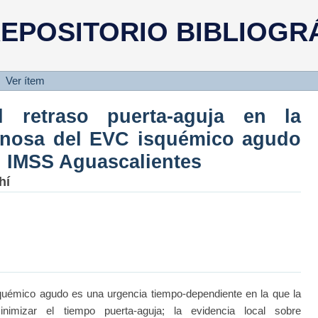
etraso puerta-aguja en la tromból
EPOSITORIO BIBLIOGR
do en el HGZ No. 3 del IMSS Agua
Ver ítem
l retraso puerta-aguja en la
venosa del EVC isquémico agudo
l IMSS Aguascalientes
hí
mico agudo es una urgencia tiempo-dependiente en la que la
minimizar el tiempo puerta-aguja; la evidencia local sobre