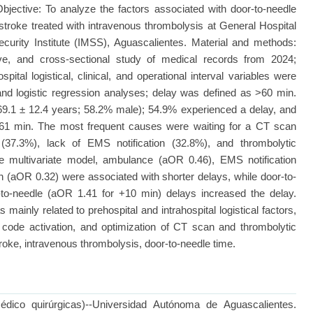
 Objective: To analyze the factors associated with door-to-needle
 stroke treated with intravenous thrombolysis at General Hospital
urity Institute (IMSS), Aguascalientes. Material and methods:
tive, and cross-sectional study of medical records from 2024;
pital logistical, clinical, and operational interval variables were
, and logistic regression analyses; delay was defined as >60 min.
(69.1 ± 12.4 years; 58.2% male); 54.9% experienced a delay, and
 61 min. The most frequent causes were waiting for a CT scan
 (37.3%), lack of EMS notification (32.8%), and thrombolytic
he multivariate model, ambulance (aOR 0.46), EMS notification
n (aOR 0.32) were associated with shorter delays, while door-to-
o-needle (aOR 1.41 for +10 min) delays increased the delay.
ainly related to prehospital and intrahospital logistical factors,
e code activation, and optimization of CT scan and thrombolytic
roke, intravenous thrombolysis, door-to-needle time.
édico quirúrgicas)--Universidad Autónoma de Aguascalientes.