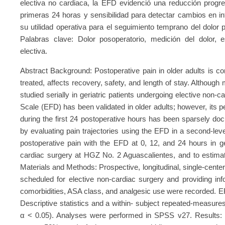
electiva no cardiaca, la EFD evidenció una reducción progresi
primeras 24 horas y sensibilidad para detectar cambios en in
su utilidad operativa para el seguimiento temprano del dolor p
Palabras clave: Dolor posoperatorio, medición del dolor, esc
electiva.
Abstract Background: Postoperative pain in older adults is 
treated, affects recovery, safety, and length of stay. Although
studied serially in geriatric patients undergoing elective non-c
Scale (EFD) has been validated in older adults; however, it
during the first 24 postoperative hours has been sparsely d
by evaluating pain trajectories using the EFD in a second-lev
postoperative pain with the EFD at 0, 12, and 24 hours in ger
cardiac surgery at HGZ No. 2 Aguascalientes, and to estimate 
Materials and Methods: Prospective, longitudinal, single-cente
scheduled for elective non-cardiac surgery and providing in
comorbidities, ASA class, and analgesic use were recorded. 
Descriptive statistics and a within- subject repeated-measur
α < 0.05). Analyses were performed in SPSS v27. Results: F