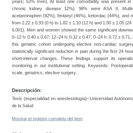
years; 52% men). At least one comorbidity was present in
chronic kidney disease 12%); 98% were ASA II. Multim
acetaminophen (82%), fentanyl (46%), ketorolac (44%), an
from 2.22 ± 0.93 (0 h) to 1.82 ± 1.10 (12 h) and 1.50 ± 1.05 (24 h
0.001). Men and women showed the same significant downward
0–12 h: 0.40 ± 0.67; 12–24 h: 0.32 ± 0.47; 0–24 h: 0.72 ± 0.71, al
this geriatric cohort undergoing elective non-cardiac surg
statistically significant reduction in pain during the first 24 h
short-interval changes. These findings support its operatio
monitoring in our institutional setting. Keywords: Postopera
scale, geriatrics, elective surgery.
Descripción:
Tesis (especialidad en anestesiología)--Universidad Autónom
de la Salud
Mostrar el registro completo del ítem