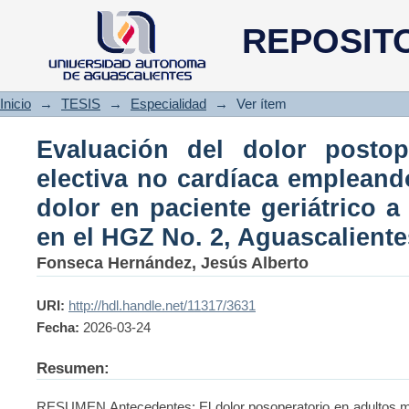
Evaluación del dolor postope
REPOSIT
empleando la escala facial del 
24 horas en el HGZ No. 2, Agua
Inicio
→
TESIS
→
Especialidad
→
Ver ítem
Evaluación del dolor postop
electiva no cardíaca empleando
dolor en paciente geriátrico a
en el HGZ No. 2, Aguascaliente
Fonseca Hernández, Jesús Alberto
URI:
http://hdl.handle.net/11317/3631
Fecha:
2026-03-24
Resumen:
RESUMEN Antecedentes: El dolor posoperatorio en adultos ma