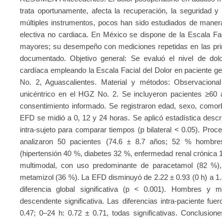
trata oportunamente, afecta la recuperación, la seguridad y 
múltiples instrumentos, pocos han sido estudiados de manera
electiva no cardiaca. En México se dispone de la Escala Fac
mayores; su desempeño con mediciones repetidas en las pri
documentado. Objetivo general: Se evaluó el nivel de dolor
cardíaca empleando la Escala Facial del Dolor en paciente ger
No. 2, Aguascalientes. Material y métodos: Observacional 
unicéntrico en el HGZ No. 2. Se incluyeron pacientes ≥60 a
consentimiento informado. Se registraron edad, sexo, comor
EFD se midió a 0, 12 y 24 horas. Se aplicó estadística desc
intra-sujeto para comparar tiempos (p bilateral < 0.05). Pr
analizaron 50 pacientes (74.6 ± 8.7 años; 52 % hombre
(hipertensión 40 %, diabetes 32 %, enfermedad renal crónica 1
multimodal, con uso predominante de paracetamol (82 %), 
metamizol (36 %). La EFD disminuyó de 2.22 ± 0.93 (0 h) a 1.8
diferencia global significativa (p < 0.001). Hombres y 
descendente significativa. Las diferencias intra-paciente fue
0.47; 0–24 h: 0.72 ± 0.71, todas significativas. Conclusione