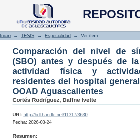
Comparación del nivel de sín
REPOSIT
de la implementación de acti
residentes del hospital
Aguascalientes
Inicio
→
TESIS
→
Especialidad
→
Ver ítem
Comparación del nivel de s
(SBO) antes y después de la
actividad física y activi
residentes del hospital genera
OOAD Aguascalientes
Cortés Rodríguez, Daffne Ivette
URI:
http://hdl.handle.net/11317/3630
Fecha:
2026-03-24
Resumen: