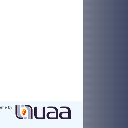
eme by