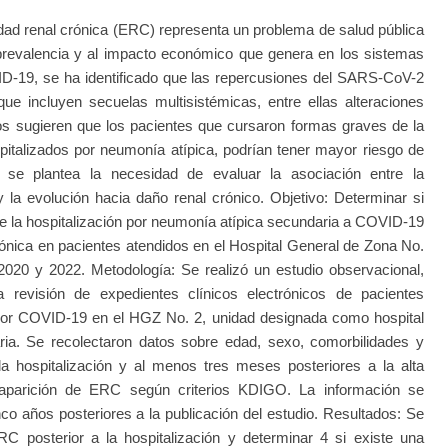
d renal crónica (ERC) representa un problema de salud pública
prevalencia y al impacto económico que genera en los sistemas
ID-19, se ha identificado que las repercusiones del SARS-CoV-2
que incluyen secuelas multisistémicas, entre ellas alteraciones
ios sugieren que los pacientes que cursaron formas graves de la
pitalizados por neumonía atípica, podrían tener mayor riesgo de
 se plantea la necesidad de evaluar la asociación entre la
 la evolución hacia daño renal crónico. Objetivo: Determinar si
tre la hospitalización por neumonía atípica secundaria a COVID-19
rónica en pacientes atendidos en el Hospital General de Zona No.
020 y 2022. Metodología: Se realizó un estudio observacional,
la revisión de expedientes clínicos electrónicos de pacientes
 por COVID-19 en el HGZ No. 2, unidad designada como hospital
ia. Se recolectaron datos sobre edad, sexo, comorbilidades y
 la hospitalización y al menos tres meses posteriores a la alta
la aparición de ERC según criterios KDIGO. La información se
o años posteriores a la publicación del estudio. Resultados: Se
ERC posterior a la hospitalización y determinar 4 si existe una