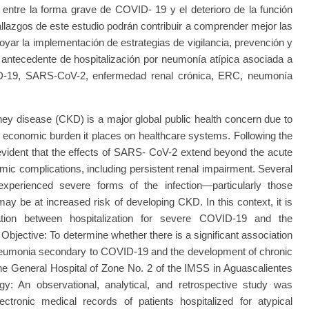
va entre la forma grave de COVID- 19 y el deterioro de la función
allazgos de este estudio podrán contribuir a comprender mejor las
ar la implementación de estrategias de vigilancia, prevención y
 antecedente de hospitalización por neumonía atípica asociada a
-19, SARS-CoV-2, enfermedad renal crónica, ERC, neumonía
ey disease (CKD) is a major global public health concern due to
al economic burden it places on healthcare systems. Following the
ident that the effects of SARS- CoV-2 extend beyond the acute
mic complications, including persistent renal impairment. Several
experienced severe forms of the infection—particularly those
ay be at increased risk of developing CKD. In this context, it is
tion between hospitalization for severe COVID-19 and the
bjective: To determine whether there is a significant association
 pneumonia secondary to COVID-19 and the development of chronic
 the General Hospital of Zone No. 2 of the IMSS in Aguascalientes
: An observational, analytical, and retrospective study was
ctronic medical records of patients hospitalized for atypical