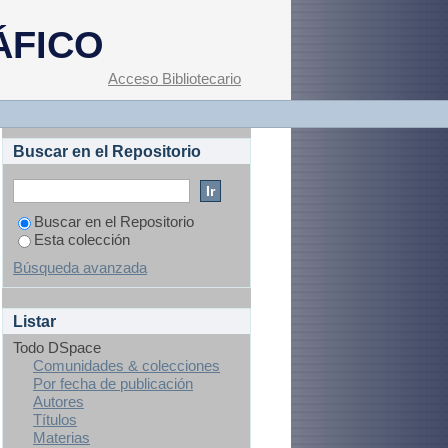
típica secundaria a
ÁFICO
ca en pacientes del
uascalientes
Acceso Bibliotecario
Buscar en el Repositorio
Buscar en el Repositorio
Esta colección
Búsqueda avanzada
Listar
Todo DSpace
Comunidades & colecciones
Por fecha de publicación
Autores
Títulos
Materias