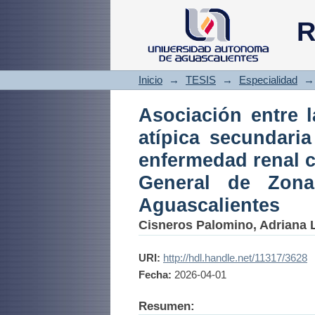
Asociación entre l
R
COVID-19 y el desa
Hospital General d
Inicio
→
TESIS
→
Especialidad
→
Asociación entre 
atípica secundari
enfermedad renal c
General de Zon
Aguascalientes
Cisneros Palomino, Adriana 
URI:
http://hdl.handle.net/11317/3628
Fecha:
2026-04-01
Resumen: