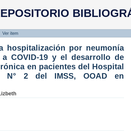
a hospitalización por neumonía a
EPOSITORIO BIBLIOGR
rrollo de enfermedad renal cróni
e Zona N° 2 del IMSS, OOAD en Ag
Ver ítem
la hospitalización por neumonía
a a COVID-19 y el desarrollo de
rónica en pacientes del Hospital
a N° 2 del IMSS, OOAD en
Lizbeth