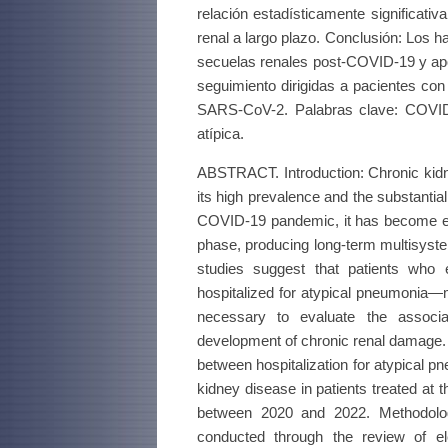
relación estadísticamente significati
renal a largo plazo. Conclusión: Los h
secuelas renales post-COVID-19 y apoy
seguimiento dirigidas a pacientes con
SARS-CoV-2. Palabras clave: COVID
atípica.
ABSTRACT. Introduction: Chronic kidn
its high prevalence and the substanti
COVID-19 pandemic, it has become ev
phase, producing long-term multisyste
studies suggest that patients who 
hospitalized for atypical pneumonia—m
necessary to evaluate the associa
development of chronic renal damage. O
between hospitalization for atypical
kidney disease in patients treated at
between 2020 and 2022. Methodology
conducted through the review of ele