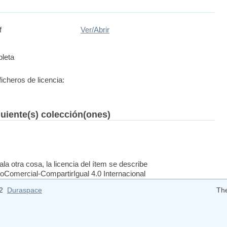
f
Ver/
Abrir
leta
ficheros de licencia:
guiente(s) colección(ones)
la otra cosa, la licencia del ítem se describe
Comercial-CompartirIgual 4.0 Internacional
12
Duraspace
Th