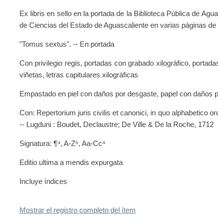
Ex libris en sello en la portada de la Biblioteca Pública de Aguas
de Ciencias del Estado de Aguascaliente en varias páginas de 
"Tomus sextus". -- En portada
Con privilegio regis, portadas con grabado xilográfico, portad
viñetas, letras capitulares xilográficas
Empastado en piel con daños por desgaste, papel con daños po
Con: Repertorium juris civilis et canonici, in quo alphabetico or
-- Lugduni : Boudet, Declaustre; De Ville & De la Roche, 1712
Signatura: ¶⁴, A-Z⁶, Aa-Cc⁴
Editio ultima a mendis expurgata
Incluye índices
Mostrar el registro completo del ítem