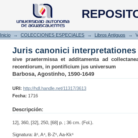
Juris canonici interpretationes
REPOSIT
Inicio
→
COLECCIONES ESPECIALES
→
Libros Antiguos
→
V
Juris canonici interpretationes
sive praetermissa et additamenta ad collecta
recentiorum, in pontificium jus universum
Barbosa, Agostinho, 1590-1649
URI:
http://hdl.handle.net/11317/3613
Fecha:
1716
Descripción:
12], 360, [32], 250, [68] p. ; 36 cm. (Fol.).
Signatura: ă⁶, A⁴, B-Z⁶, Aa-Kk⁶