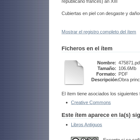
republicano fránces) an XIII
Cubiertas en piel con desgaste y daño
Mostrar el registro completo del ítem
Ficheros en el ítem
Nombre:
475871.pd
Tamaño:
106.6Mb
Formato:
PDF
Descripción:
Obra princ
El ítem tiene asociados los siguientes 
Creative Commons
Este ítem aparece en la(s) si
Libros Antiguos
Excepto si se seña