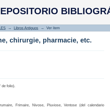
e, chirurgie, pharmacie, etc.
EPOSITORIO BIBLIOGR
LES
→
Libros Antiguos
→
Ver ítem
e, chirurgie, pharmacie, etc.
 de folio).
umaire, Frimaire, Nivose, Pluviose, Ventose (del calendario