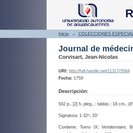
Journal de médecin
R
Inicio
→
COLECCIONES ESPECIA
Journal de médecin
Corvisart, Jean-Nicolas
URI:
http://hdl.handle.net/11317/3584
Fecha:
1759
Descripción:
502 p., [2] h. pleg., : tablas ; 18 cm., (8°
Signatura: 1-32⁸, 33⁷
Contiene: Tomo IX: Vendemiaire, Br