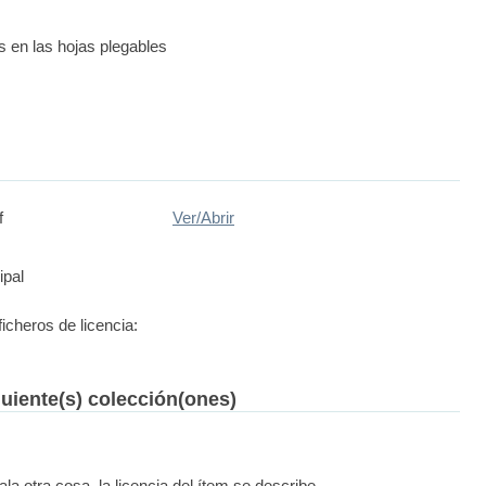
s en las hojas plegables
f
Ver/
Abrir
ipal
ficheros de licencia:
guiente(s) colección(ones)
la otra cosa, la licencia del ítem se describe