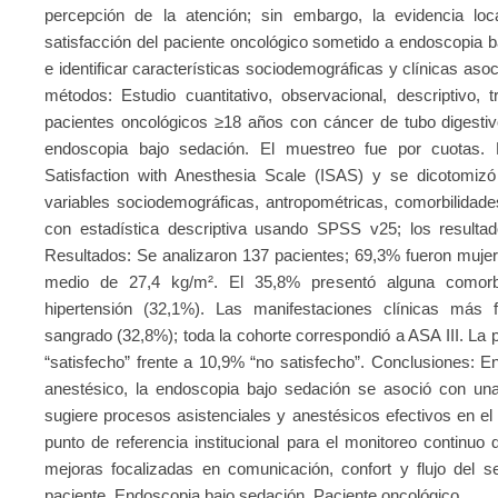
percepción de la atención; sin embargo, la evidencia loca
satisfacción del paciente oncológico sometido a endoscopia 
e identificar características sociodemográficas y clínicas aso
métodos: Estudio cuantitativo, observacional, descriptivo, 
pacientes oncológicos ≥18 años con cáncer de tubo digestivo
endoscopia bajo sedación. El muestreo fue por cuotas. 
Satisfaction with Anesthesia Scale (ISAS) y se dicotomizó 
variables sociodemográficas, antropométricas, comorbilidades 
con estadística descriptiva usando SPSS v25; los resultad
Resultados: Se analizaron 137 pacientes; 69,3% fueron muje
medio de 27,4 kg/m². El 35,8% presentó alguna comorbi
hipertensión (32,1%). Las manifestaciones clínicas más 
sangrado (32,8%); toda la cohorte correspondió a ASA III. La p
“satisfecho” frente a 10,9% “no satisfecho”. Conclusiones: E
anestésico, la endoscopia bajo sedación se asoció con una 
sugiere procesos asistenciales y anestésicos efectivos en el 
punto de referencia institucional para el monitoreo continuo 
mejoras focalizadas en comunicación, confort y flujo del se
paciente, Endoscopia bajo sedación, Paciente oncológico.