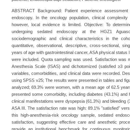
ABSTRACT Background: Patient experience assessment is
endoscopy. In the oncology population, clinical complexity 
however, local evidence is limited. Objective: To determin
undergoing sedated endoscopy at the HGZ1 Aguascal
sociodemographic and clinical characteristics in the coh
quantitative, observational, descriptive, cross-sectional, si
years of age with gastrointestinal cancer, ASA physical statu
were included. Quota sampling was used. Satisfaction was m
Anesthesia Scale (ISAS) and dichotomized (satisfied ≥3 poi
variables, comorbidities, and clinical data were recorded. Des
using SPSS v25; The results were presented in tables and figur
analyzed; 69.3% were women, with a mean age of 62.5 year
presented some comorbidity, including diabetes (43.1%) and 
clinical manifestations were dyspepsia (61.3%) and bleeding (
ASA III. The satisfaction rate was high: 89.1% "satisfied" ver
this high-anesthesia-risk oncology sample, sedated endos
satisfaction, suggesting effective care and anesthetic proc
provide an institutional benchmark for continuous monitori