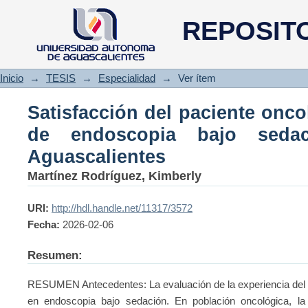
Satisfacción del paciente onco
REPOSIT
sedación en el HGZ1 Aguascal
Inicio
→
TESIS
→
Especialidad
→
Ver ítem
Satisfacción del paciente onco
de endoscopia bajo sed
Aguascalientes
Martínez Rodríguez, Kimberly
URI:
http://hdl.handle.net/11317/3572
Fecha:
2026-02-06
Resumen:
RESUMEN Antecedentes: La evaluación de la experiencia del p
en endoscopia bajo sedación. En población oncológica, la c