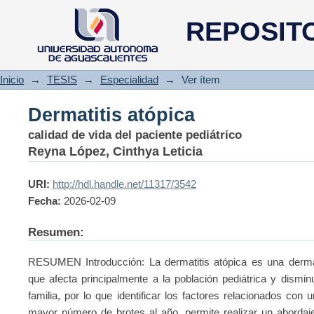
Dermatitis atópica
REPOSIT
Inicio
→
TESIS
→
Especialidad
→
Ver ítem
Dermatitis atópica
calidad de vida del paciente pediátrico
Reyna López, Cinthya Leticia
URI:
http://hdl.handle.net/11317/3542
Fecha:
2026-02-09
Resumen:
RESUMEN Introducción: La dermatitis atópica es una dermato
que afecta principalmente a la población pediátrica y dismin
familia, por lo que identificar los factores relacionados c
mayor número de brotes al año, permite realizar un abordaje 