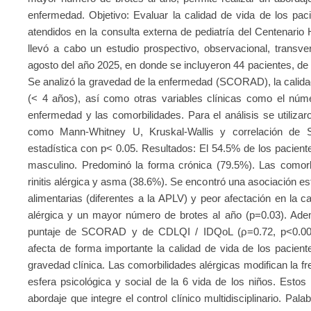
enfermedad. Objetivo: Evaluar la calidad de vida de los paci
atendidos en la consulta externa de pediatría del Centenario 
llevó a cabo un estudio prospectivo, observacional, transvers
agosto del año 2025, en donde se incluyeron 44 pacientes, de 
Se analizó la gravedad de la enfermedad (SCORAD), la calid
(< 4 años), así como otras variables clínicas como el núme
enfermedad y las comorbilidades. Para el análisis se utiliza
como Mann-Whitney U, Kruskal-Wallis y correlación de S
estadística con p< 0.05. Resultados: El 54.5% de los pacient
masculino. Predominó la forma crónica (79.5%). Las comor
rinitis alérgica y asma (38.6%). Se encontró una asociación est
alimentarias (diferentes a la APLV) y peor afectación en la cal
alérgica y un mayor número de brotes al año (p=0.03). Ademá
puntaje de SCORAD y de CDLQI / IDQoL (ρ=0.72, p<0.001).
afecta de forma importante la calidad de vida de los pacient
gravedad clínica. Las comorbilidades alérgicas modifican la fr
esfera psicológica y social de la 6 vida de los niños. Estos
abordaje que integre el control clínico multidisciplinario. Pala