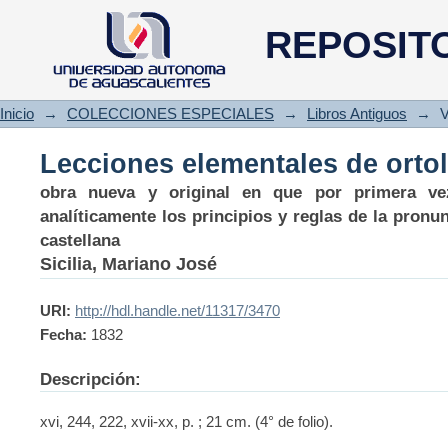
Lecciones elementales de orto
REPOSIT
Inicio
→
COLECCIONES ESPECIALES
→
Libros Antiguos
→
V
Lecciones elementales de orto
obra nueva y original en que por primera v
analíticamente los principios y reglas de la pronu
castellana
Sicilia, Mariano José
URI:
http://hdl.handle.net/11317/3470
Fecha:
1832
Descripción:
xvi, 244, 222, xvii-xx, p. ; 21 cm. (4° de folio).