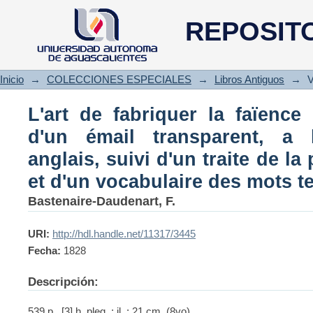
L'art de fabriquer la faïence b
REPOSIT
a l'instar francais et anglais, s
et d'un vocabulaire des mots 
Inicio
→
COLECCIONES ESPECIALES
→
Libros Antiguos
→
V
L'art de fabriquer la faïence
d'un émail transparent, a l
anglais, suivi d'un traite de la
et d'un vocabulaire des mots 
Bastenaire-Daudenart, F.
URI:
http://hdl.handle.net/11317/3445
Fecha:
1828
Descripción:
539 p., [3] h. pleg. ; il. ; 21 cm. (8vo).