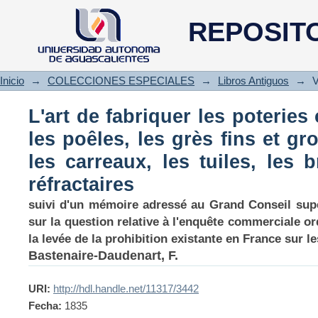
L'art de fabriquer les poterie
REPOSIT
fins et grossiers, les creuset
ordinaires et réfractaires
Inicio
→
COLECCIONES ESPECIALES
→
Libros Antiguos
→
V
L'art de fabriquer les poterie
les poêles, les grès fins et gro
les carreaux, les tuiles, les 
réfractaires
suivi d'un mémoire adressé au Grand Conseil supé
sur la question relative à l'enquête commerciale 
la levée de la prohibition existante en France sur l
Bastenaire-Daudenart, F.
URI:
http://hdl.handle.net/11317/3442
Fecha:
1835