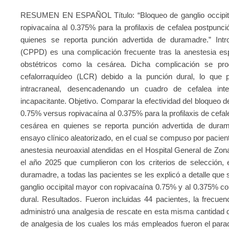
RESUMEN EN ESPAÑOL Título: “Bloqueo de ganglio occipita
ropivacaína al 0.375% para la profilaxis de cefalea postpun
quienes se reporta punción advertida de duramadre.” Intr
(CPPD) es una complicación frecuente tras la anestesia esp
obstétricos como la cesárea. Dicha complicación se prod
cefalorraquídeo (LCR) debido a la punción dural, lo que 
intracraneal, desencadenando un cuadro de cefalea int
incapacitante. Objetivo. Comparar la efectividad del bloqueo d
0.75% versus ropivacaína al 0.375% para la profilaxis de cefa
cesárea en quienes se reporta punción advertida de duram
ensayo clínico aleatorizado, en el cual se compuso por pacien
anestesia neuroaxial atendidas en el Hospital General de Zo
el año 2025 que cumplieron con los criterios de selección, 
duramadre, a todas las pacientes se les explicó a detalle que 
ganglio occipital mayor con ropivacaína 0.75% y al 0.375% com
dural. Resultados. Fueron incluidas 44 pacientes, la frecu
administró una analgesia de rescate en esta misma cantidad de
de analgesia de los cuales los más empleados fueron el para