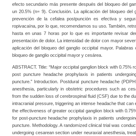
efecto secundario más presente después del bloqueo del gan
un 20.5% (n= 9). Conclusión. La aplicación del bloqueo del
prevención de la cefalea postpunción es efectiva y segu
ropivacaína, por lo que, recomendamos su uso. También, retras
hasta en unas 7 horas por lo que es importante revisar den
presentación de dolor. La intensidad de dolor con mayor severi
aplicación del bloqueo del ganglio occipital mayor. Palabras 
bloqueo de ganglio occipital mayor y cesárea.
ABSTRACT. Title: “Major occipital ganglion block with 0.75% r
post puncture headache prophylaxis in patients undergoin
puncture.” Introduction. Postdural puncture headache (PDPH
anesthesia, particularly in obstetric procedures such as ces
from the sudden loss of cerebrospinal fluid (CSF) due to the d
intracranial pressure, triggering an intense headache that can
the effectiveness of greater occipital ganglion block with 0.
for post-puncture headache prophylaxis in patients undergoin
puncture. Methodology. A randomized clinical trial was conduct
undergoing cesarean section under neuraxial anesthesia, treat