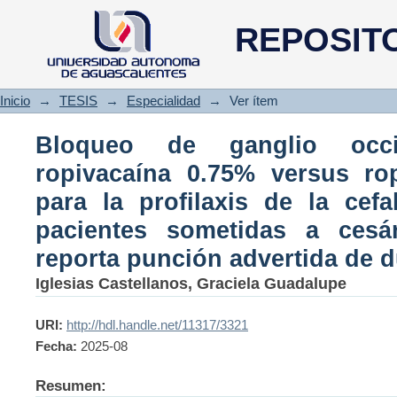
Bloqueo de ganglio occipita
REPOSIT
ropivacaína al 0.375% para la
pacientes sometidas a cesárea
de duramadre
Inicio
→
TESIS
→
Especialidad
→
Ver ítem
Bloqueo de ganglio occ
ropivacaína 0.75% versus ro
para la profilaxis de la cef
pacientes sometidas a ces
reporta punción advertida de 
Iglesias Castellanos, Graciela Guadalupe
URI:
http://hdl.handle.net/11317/3321
Fecha:
2025-08
Resumen: