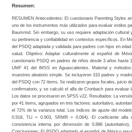
Resumen:
RESUMEN Antecedentes: El cuestionario Parenting Styles a
uno de los instrumentos más utilizados para evaluar estilos p
Baumrind. Sin embargo, su uso requiere adaptación cultural y
su pertinencia y confiabilidad en contextos específicos. En M
del PSDQ adaptada y validada para padres con hijos en edad 
salud. Objetivo: Adaptar culturalmente al español de Méxic
cuestionario PSDQ en padres de niños desde 3 años hasta 1
UMF #1 del IMSS en Aguascalientes. Material y métodos: E
muestreo aleatorio simple. Se incluyeron 310 padres y madres
del PSDQ con 72 ítems. Se realizaron grupos focales, juicio de e
confirmatorio, y se calculó el alfa de Cronbach para evaluar l
Los datos se procesaron en SPSS v22. Resultados: La versión
por 41 ítems, agrupados en tres factores: autoritativo, autoritari
el 72% de la varianza total. Los índices de ajuste del mode
0.918, TLI = 0.903, SRMR = 0.064). El coeficiente alfa 
consistencia interna por dimensión de 0.886 (autoritativo), 
Conclusiones: El PSDQ adaptado al español de México resultó