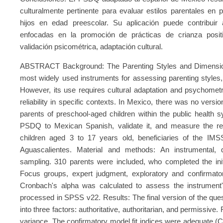
culturalmente pertinente para evaluar estilos parentales en
hijos en edad preescolar. Su aplicación puede contribuir 
enfocadas en la promoción de prácticas de crianza positiv
validación psicométrica, adaptación cultural.
ABSTRACT Background: The Parenting Styles and Dimension
most widely used instruments for assessing parenting styles
However, its use requires cultural adaptation and psychometri
reliability in specific contexts. In Mexico, there was no vers
parents of preschool-aged children within the public health s
PSDQ to Mexican Spanish, validate it, and measure the re
children aged 3 to 17 years old, beneficiaries of the IMS
Aguascalientes. Material and methods: An instrumental, 
sampling. 310 parents were included, who completed the ini
Focus groups, expert judgment, exploratory and confirmato
Cronbach's alpha was calculated to assess the instrument's 
processed in SPSS v22. Results: The final version of the ques
into three factors: authoritative, authoritarian, and permissive.
variance. The confirmatory model fit indices were adequate (