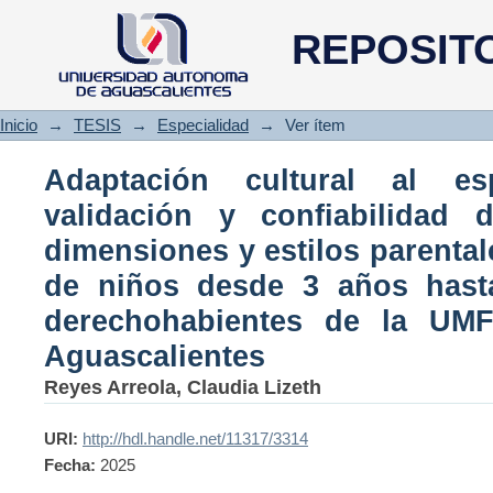
Adaptación cultural al español
REPOSIT
cuestionario de dimensiones y
niños desde 3 años hasta 17 
# 1 IMSS, OOAD Aguascaliente
Inicio
→
TESIS
→
Especialidad
→
Ver ítem
Adaptación cultural al e
validación y confiabilidad 
dimensiones y estilos parenta
de niños desde 3 años has
derechohabientes de la U
Aguascalientes
Reyes Arreola, Claudia Lizeth
URI:
http://hdl.handle.net/11317/3314
Fecha:
2025