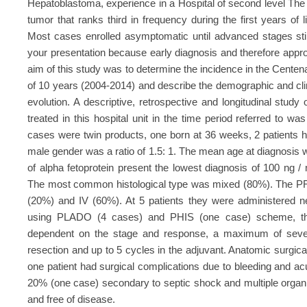
Hepatoblastoma, experience in a Hospital of second level The
tumor that ranks third in frequency during the first years of 
Most cases enrolled asymptomatic until advanced stages sti
your presentation because early diagnosis and therefore appro
aim of this study was to determine the incidence in the Centen
of 10 years (2004-2014) and describe the demographic and clin
evolution. A descriptive, retrospective and longitudinal study
treated in this hospital unit in the time period referred to w
cases were twin products, one born at 36 weeks, 2 patients 
male gender was a ratio of 1.5: 1. The mean age at diagnosis 
of alpha fetoprotein present the lowest diagnosis of 100 ng / 
The most common histological type was mixed (80%). The PRE
(20%) and IV (60%). At 5 patients they were administered 
using PLADO (4 cases) and PHIS (one case) scheme, th
dependent on the stage and response, a maximum of seven
resection and up to 5 cycles in the adjuvant. Anatomic surgic
one patient had surgical complications due to bleeding and acu
20% (one case) secondary to septic shock and multiple organ f
and free of disease.