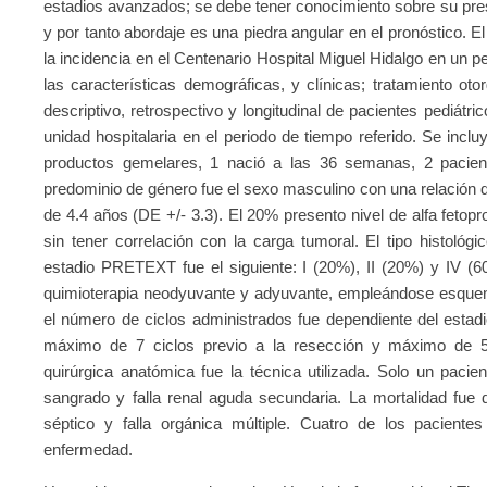
estadios avanzados; se debe tener conocimiento sobre su pres
y por tanto abordaje es una piedra angular en el pronóstico. E
la incidencia en el Centenario Hospital Miguel Hidalgo en un p
las características demográficas, y clínicas; tratamiento oto
descriptivo, retrospectivo y longitudinal de pacientes pediátr
unidad hospitalaria en el periodo de tiempo referido. Se incl
productos gemelares, 1 nació a las 36 semanas, 2 pacient
predominio de género fue el sexo masculino con una relación d
de 4.4 años (DE +/- 3.3). El 20% presento nivel de alfa fetop
sin tener correlación con la carga tumoral. El tipo histológ
estadio PRETEXT fue el siguiente: I (20%), II (20%) y IV (6
quimioterapia neodyuvante y adyuvante, empleándose esqu
el número de ciclos administrados fue dependiente del estad
máximo de 7 ciclos previo a la resección y máximo de 5 
quirúrgica anatómica fue la técnica utilizada. Solo un pacie
sangrado y falla renal aguda secundaria. La mortalidad fue
séptico y falla orgánica múltiple. Cuatro de los paciente
enfermedad.