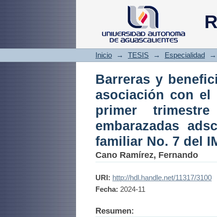
Barreras y benefi
R
inicio de la aten
mujeres embarazad
del IMSS Aguascal
Inicio
→
TESIS
→
Especialidad
→
Barreras y benefic
asociación con el 
primer trimest
embarazadas adsc
familiar No. 7 del
Cano Ramírez, Fernando
URI:
http://hdl.handle.net/11317/3100
Fecha:
2024-11
Resumen: