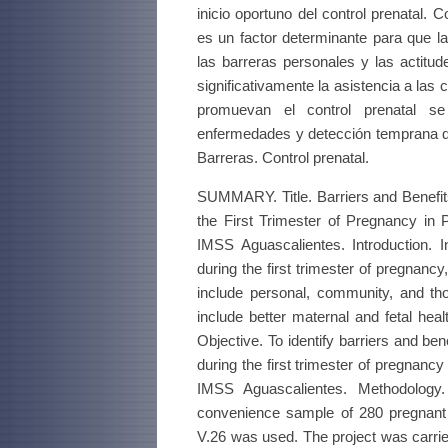
inicio oportuno del control prenatal. 
es un factor determinante para que l
las barreras personales y las actitu
significativamente la asistencia a las
promuevan el control prenatal s
enfermedades y detección temprana de
Barreras. Control prenatal.
SUMMARY. Title. Barriers and Benefits 
the First Trimester of Pregnancy in
IMSS Aguascalientes. Introduction. I
during the first trimester of pregnanc
include personal, community, and tho
include better maternal and fetal heal
Objective. To identify barriers and bene
during the first trimester of pregnanc
IMSS Aguascalientes. Methodology
convenience sample of 280 pregnant p
V.26 was used. The project was carri