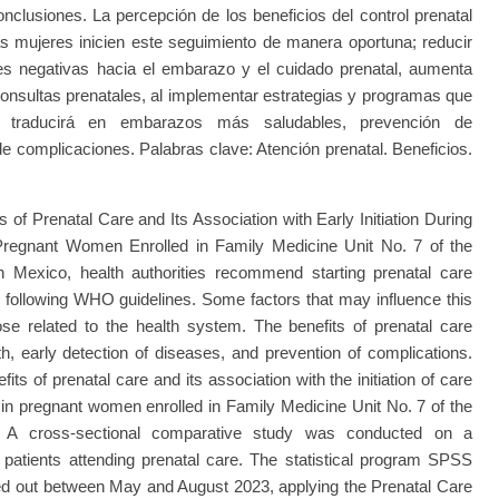
Conclusiones. La percepción de los beneficios del control prenatal
as mujeres inicien este seguimiento de manera oportuna; reducir
des negativas hacia el embarazo y el cuidado prenatal, aumenta
 consultas prenatales, al implementar estrategias y programas que
e traducirá en embarazos más saludables, prevención de
 complicaciones. Palabras clave: Atención prenatal. Beneficios.
of Prenatal Care and Its Association with Early Initiation During
 Pregnant Women Enrolled in Family Medicine Unit No. 7 of the
n Mexico, health authorities recommend starting prenatal care
y, following WHO guidelines. Some factors that may influence this
se related to the health system. The benefits of prenatal care
th, early detection of diseases, and prevention of complications.
fits of prenatal care and its association with the initiation of care
y in pregnant women enrolled in Family Medicine Unit No. 7 of the
. A cross-sectional comparative study was conducted on a
atients attending prenatal care. The statistical program SPSS
ed out between May and August 2023, applying the Prenatal Care