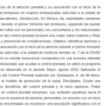
os de la atención prenatal y su asociación con el inicio de la
 del embarazo en mujeres embarazadas adscritas a la unidad de
scalientes. Introducción. En México, las autoridades sanitarias
al durante el primer trimestre del embarazo, siguiendo las pautas
n influir son los personales, los comunitarios y los relacionados
os del control prenatal incluyen una mejor salud materna y fetal,
 prevención de complicaciones. Objetivo. Identificar barreras y
 asociación con el inicio de la atención durante el primer trimestre
 adscritas a la unidad de medicina familiar no. 7 da la OOAD
izo un estudio transversal comparativo en una muestra obtenida
barazadas que acudan a control prenatal, se utilizó el programa
 se desarrolla en el periodo Mayo- agosto 2023. Aplicando el
s del Control Prenatal realizado por Quelopana, A. de 88 items,
 al modelo de promoción de la salud. Resultados. Existe una
s beneficios del control prenatal y el inicio oportuno. Poder
n control prenatal temprano. Las actitudes positivas hacia el
 con la ausencia de barreras personales, se asocian con un inicio
as encontradas no mostraron una asociación significativa con el