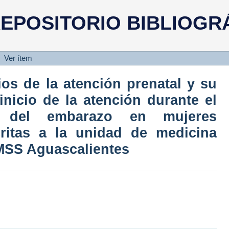
cios de la atención prenatal y su
EPOSITORIO BIBLIOGR
ción durante el primer trimest
as adscritas a la unidad de medic
ientes
Ver ítem
ios de la atención prenatal y su
inicio de la atención durante el
re del embarazo en mujeres
ritas a la unidad de medicina
 IMSS Aguascalientes