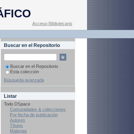
 asociación con el
ÁFICO
re del embarazo en
ina familiar No. 7
Acceso Bibliotecario
Buscar en el Repositorio
Buscar en el Repositorio
Esta colección
Búsqueda avanzada
Listar
Todo DSpace
Comunidades & colecciones
Por fecha de publicación
Autores
Títulos
Materias