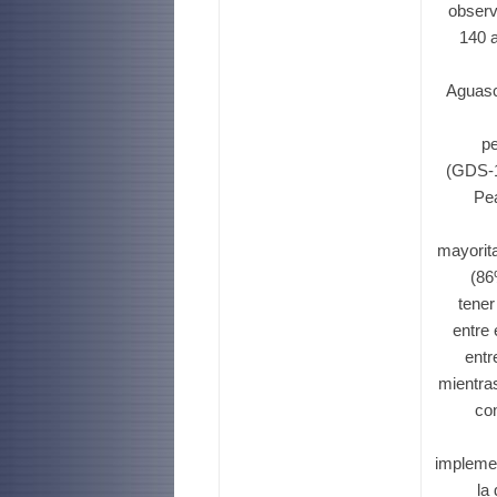
observ
140 
Aguasca
pe
(GDS-1
Pe
mayorit
(86
tener
entre 
entr
mientras
co
implemen
la