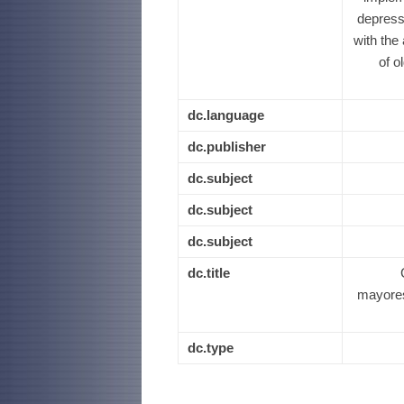
depress
with the
of o
dc.language
dc.publisher
dc.subject
dc.subject
dc.subject
dc.title
mayores
dc.type