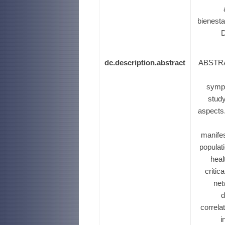
bienest
D
dc.description.abstract
ABSTRA
sympt
study
aspects.
manifes
populati
heal
critic
net
d
correla
i