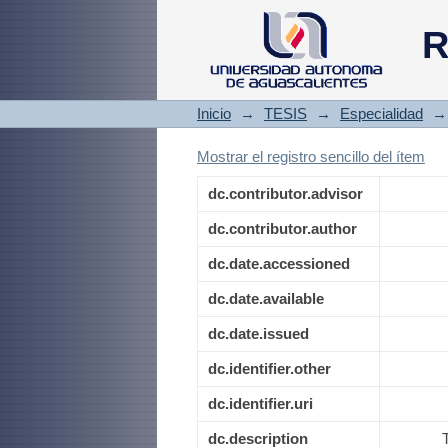
Correlación entre
R
manejo en psiquia
Aguascalientes
Inicio
→
TESIS
→
Especialidad
→
Mostrar el registro sencillo del ítem
dc.contributor.advisor
dc.contributor.author
dc.date.accessioned
dc.date.available
dc.date.issued
dc.identifier.other
dc.identifier.uri
dc.description