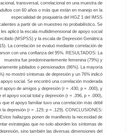
acional, transversal, correlacional en una muestra de
adultos con 60 años o más que están en manejo en la
especialidad de psiquiatría del HGZ 1 del IMSS
lientes a partir de un muestreo no probabilístico. Se
les aplicó la escala multidimensional de apoyo social
rcibido (MSPSS) y la escala de Depresión Geriátrica
5). La correlación se evaluó mediante correlación de
arson con una confianza del 95%. RESULTADOS: La
muestra fue predominantemente femenina (79%) y
ariamente jubilados o pensionados (86%). La mayoría
%) no mostró síntomas de depresión y un 76% indicó
 apoyo social. Se encontró una correlación moderada
el apoyo de amigos y depresión (r = .430, p = .000), y
e el apoyo social total y depresión (r = .396, p = .000),
 que el apoyo familiar tuvo una correlación más débil
n la depresión (r = .129, p = .129). CONCLUSIONES:
Estos hallazgos ponen de manifiesto la necesidad de
tar estrategias que no solo aborden los síntomas de
 depresión, sino también las diversas dimensiones del