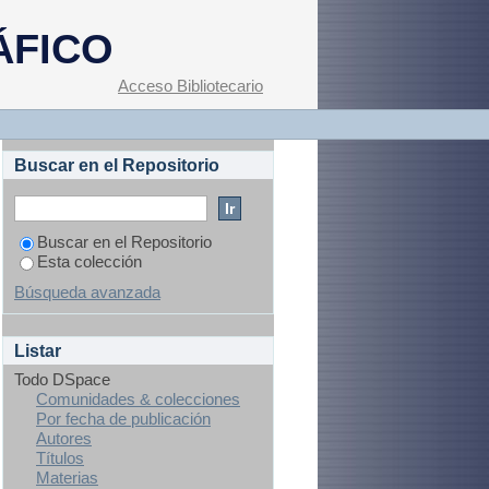
dultos mayores con
ÁFICO
Zona No.1 del IMSS
Acceso Bibliotecario
Buscar en el Repositorio
Buscar en el Repositorio
Esta colección
Búsqueda avanzada
Listar
Todo DSpace
Comunidades & colecciones
Por fecha de publicación
Autores
Títulos
Materias