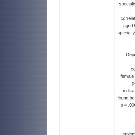
special
correla
aged 
specialt
Depr
c
female 
(
indica
found be
p = .00
implem