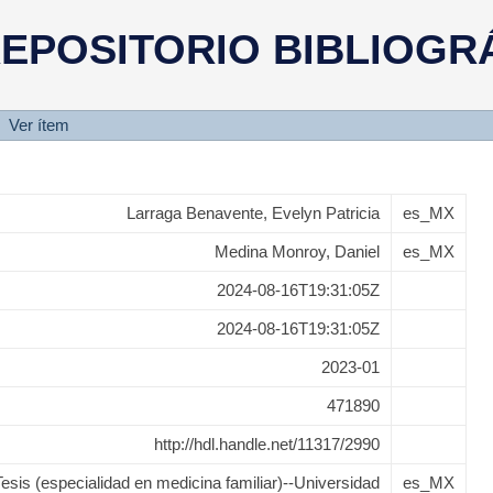
 depresión y apoyo social en a
EPOSITORIO BIBLIOGR
tría en el Hospital General de 
Ver ítem
Larraga Benavente, Evelyn Patricia
es_MX
Medina Monroy, Daniel
es_MX
2024-08-16T19:31:05Z
2024-08-16T19:31:05Z
2023-01
471890
http://hdl.handle.net/11317/2990
Tesis (especialidad en medicina familiar)--Universidad
es_MX