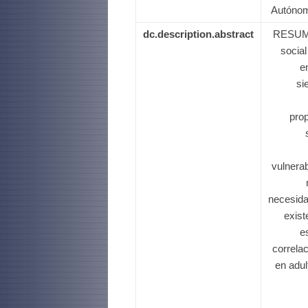
Autónom
dc.description.abstract
RESUME
social
e
si
pro
vulnera
necesida
exist
e
correlac
en adu