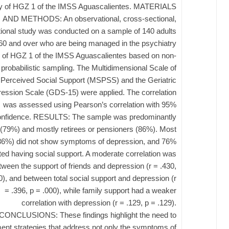
ty of HGZ 1 of the IMSS Aguascalientes. MATERIALS
AND METHODS: An observational, cross-sectional,
tional study was conducted on a sample of 140 adults
60 and over who are being managed in the psychiatry
y of HGZ 1 of the IMSS Aguascalientes based on non-
probabilistic sampling. The Multidimensional Scale of
Perceived Social Support (MSPSS) and the Geriatric
ession Scale (GDS-15) were applied. The correlation
was assessed using Pearson’s correlation with 95%
onfidence. RESULTS: The sample was predominantly
(79%) and mostly retirees or pensioners (86%). Most
86%) did not show symptoms of depression, and 76%
ted having social support. A moderate correlation was
tween the support of friends and depression (r = .430,
0), and between total social support and depression (r
= .396, p = .000), while family support had a weaker
correlation with depression (r = .129, p = .129).
CONCLUSIONS: These findings highlight the need to
ent strategies that address not only the symptoms of