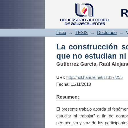
La construcción s
R
trabajan
Inicio
→
TESIS
→
Doctorado
→
V
La construcción so
que no estudian ni
Gutiérrez García, Raúl Alejan
URI:
http://hdl.handle.net/11317/295
Fecha:
11/11/2013
Resumen:
El presente trabajo aborda el fenómen
estudiar ni trabajar” a fin de com
perspectiva y voz de los participante