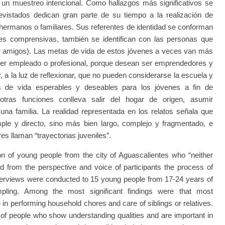
un muestreo intencional. Como hallazgos más significativos se
evistados dedican gran parte de su tiempo a la realización de
ermanos o familiares. Sus referentes de identidad se conforman
es comprensivas, también se identifican con las personas que
a y amigos). Las metas de vida de estos jóvenes a veces van más
e ser empleado o profesional, porque desean ser emprendedores y
, a la luz de reflexionar, que no pueden considerarse la escuela y
s de vida esperables y deseables para los jóvenes a fin de
otras funciones conlleva salir del hogar de origen, asumir
una familia. La realidad representada en los relatos señala que
imple y directo, sino más bien largo, complejo y fragmentado, e
es llaman “trayectorias juveniles”.
 of young people from the city of Aguascalientes who “neither
d from the perspective and voice of participants the process of
interviews were conducted to 15 young people from 17-24 years of
ling. Among the most significant findings were that most
in performing household chores and care of siblings or relatives.
d of people who show understanding qualities and are important in