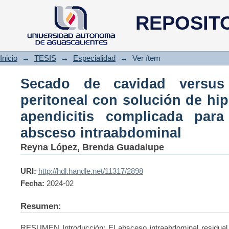
Secado de cavidad versus ase
REPOSIT
hipoclorito de sodio en apend
absceso intraabdominal
Inicio
→
TESIS
→
Especialidad
→
Ver ítem
Secado de cavidad versus
peritoneal con solución de hip
apendicitis complicada para
absceso intraabdominal
Reyna López, Brenda Guadalupe
URI:
http://hdl.handle.net/11317/2898
Fecha:
2024-02
Resumen:
RESUMEN Introducción: El absceso intraabdominal residual