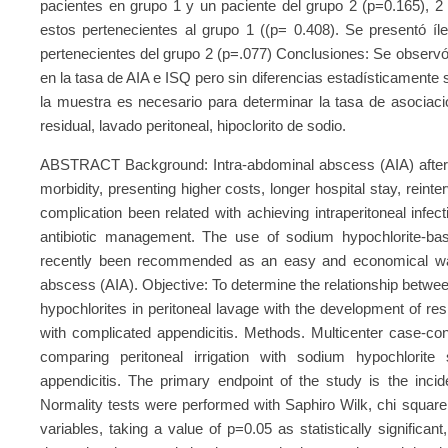
pacientes en grupo 1 y un paciente del grupo 2 (p=0.165), 2 
estos pertenecientes al grupo 1 ((p= 0.408). Se presentó íl
pertenecientes del grupo 2 (p=.077) Conclusiones: Se observó
en la tasa de AIA e ISQ pero sin diferencias estadísticamente 
la muestra es necesario para determinar la tasa de asociaci
residual, lavado peritoneal, hipoclorito de sodio.
ABSTRACT Background: Intra-abdominal abscess (AIA) after
morbidity, presenting higher costs, longer hospital stay, reint
complication been related with achieving intraperitoneal infec
antibiotic management. The use of sodium hypochlorite-base
recently been recommended as an easy and economical way 
abscess (AIA). Objective: To determine the relationship betwe
hypochlorites in peritoneal lavage with the development of res
with complicated appendicitis. Methods. Multicenter case-co
comparing peritoneal irrigation with sodium hypochlorite
appendicitis. The primary endpoint of the study is the inci
Normality tests were performed with Saphiro Wilk, chi squar
variables, taking a value of p=0.05 as statistically significa