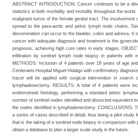
ABSTRACT INTRODUCTION: Cancer continues to be a disease 
statistics in both morbidity and mortality throughout the wor
malignant tumor of the female genital tract. The involvement 
spread to the para-aortic and pelvic lymph node chains. Sin
dissemination can occur to the bladder, colon and adnexa. It 
cancer with adequate diagnosis and treatment is the gynecolog
prognosis, achieving high cure rates in early stages. OBJEC
infiltration by sentinel lymph node biopsy in patients wi
METHODS: Inclusion of 4 patients over 18 years of age and 
Centenario Hospital Miguel Hidalgo with confirmatory diagnosi
tracer will be applied with surgical intervention in searc
lymphadenectomy. RESULTS: A total of 4 patients were inc
endometrioid histology, performing a standard pelvic lymph
number of sentinel nodes identified and dissected equivalent to 
the nodes identified in lymphadenectomy. CONCLUSIONS: Th
a series of cases described in detail, thus being a pilot study f
that is the taking of a sentinel node biopsy in comparison wit
obtain a database to plan a larger scale study in the future.