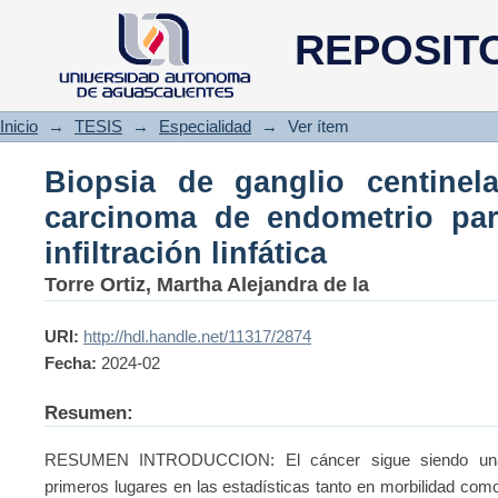
Biopsia de ganglio centinela 
REPOSIT
para determinación de infiltraci
Inicio
→
TESIS
→
Especialidad
→
Ver ítem
Biopsia de ganglio centinel
carcinoma de endometrio par
infiltración linfática
Torre Ortiz, Martha Alejandra de la
URI:
http://hdl.handle.net/11317/2874
Fecha:
2024-02
Resumen:
RESUMEN INTRODUCCION: El cáncer sigue siendo una
primeros lugares en las estadísticas tanto en morbilidad com