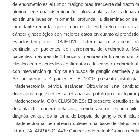
de endometrio es el tumor maligno más frecuente del tracto g
uterino tiene una diseminación linfovascular a las cadenas 
existir una invasión miometrial profunda, la diseminación s
importante recordar que el cáncer de endometrio con un ad
cáncer ginecológico con mejores datos en cuanto al pronóstic
estadios tempranos. OBJETIVO: Determinar la tasa de infiltrac
centinela en pacientes con carcinoma de endometrio.
pacientes mayores de 18 años y menores de 85 años con ate
Hidalgo con diagnóstico confirmatorio de cáncer endometrial
con intervención quirúrgica en busca de ganglio centinela y
Se incluyeron a 4 pacientes. El 100% presento histología
linfadenectomía pélvica estándar. Obtuvimos una cantidad
disecados equivalentes a el análisis patológico postquirúrg
linfadenectomía. CONCLUSIONES: El presente estudio se ha
descrita de manera detallada, siendo así un estudio pilo
diagnóstica que es la toma de biopsia de ganglio centinela 
linfadenectomía, permitiendo obtener una base de datos par
futuro. PALABRAS CLAVE: Cáncer endometrial; Ganglio centine