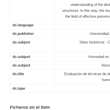
understanding of the distr
structures. In this way, the stu
the field of effective preserv
dc.language
dc.publisher
Universidad
dc.subject
Sitios históricos -
dc.subject
Humedad en lo
dc.subject
Muro
dc.title
Evaluación de técnicas de d
hume
dc.type
Ficheros en el ítem