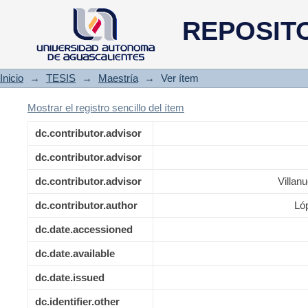
Evaluación de técnicas de det
REPOSIT
edificios históricos
Inicio
→
TESIS
→
Maestría
→
Ver ítem
Mostrar el registro sencillo del ítem
dc.contributor.advisor
dc.contributor.advisor
dc.contributor.advisor
Villan
dc.contributor.author
Ló
dc.date.accessioned
dc.date.available
dc.date.issued
dc.identifier.other