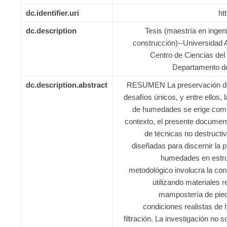
dc.identifier.uri
ht
dc.description
Tesis (maestría en ingeni
construcción)--Universidad
Centro de Ciencias del
Departamento de
dc.description.abstract
RESUMEN La preservación de e
desafíos únicos, y entre ellos, 
de humedades se erige como
contexto, el presente document
de técnicas no destruct
diseñadas para discernir la p
humedades en estruc
metodológico involucra la co
utilizando materiales
mampostería de piedr
condiciones realistas de 
filtración. La investigación no s