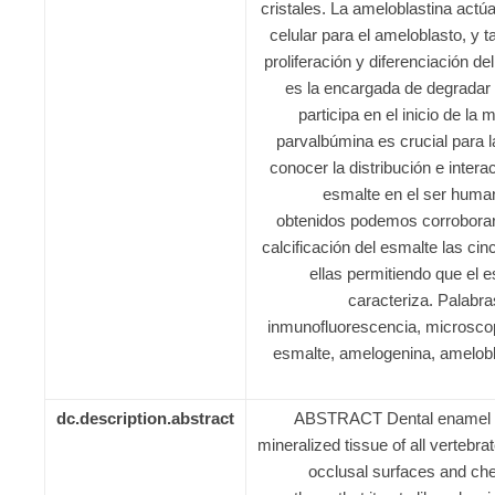
cristales. La ameloblastina act
celular para el ameloblasto, y 
proliferación y diferenciación d
es la encargada de degradar a
participa en el inicio de la 
parvalbúmina es crucial para l
conocer la distribución e intera
esmalte en el ser human
obtenidos podemos corroborar 
calcificación del esmalte las cin
ellas permitiendo que el 
caracteriza. Palabr
inmunofluorescencia, microscop
esmalte, amelogenina, ameloblas
dc.description.abstract
ABSTRACT Dental enamel is
mineralized tissue of all vertebr
occlusal surfaces and che