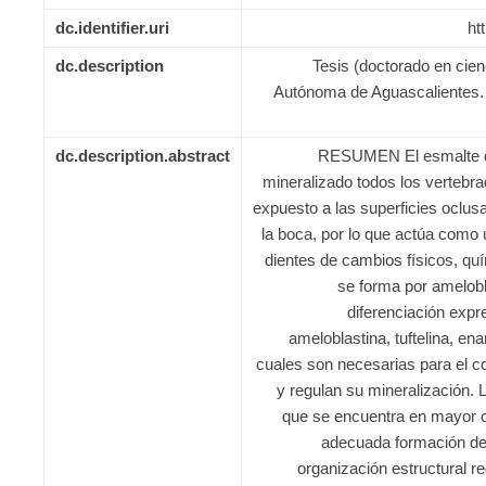
dc.identifier.uri
ht
dc.description
Tesis (doctorado en cien
Autónoma de Aguascalientes. 
dc.description.abstract
RESUMEN El esmalte den
mineralizado todos los vertebr
expuesto a las superficies oclus
la boca, por lo que actúa como 
dientes de cambios físicos, qu
se forma por amelobl
diferenciación expr
ameloblastina, tuftelina, en
cuales son necesarias para el co
y regulan su mineralización. 
que se encuentra en mayor ca
adecuada formación de
organización estructural r