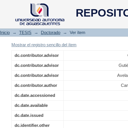
Expresión de las proteínas del
REPOSIT
Inicio
→
TESIS
→
Doctorado
→
Ver ítem
Mostrar el registro sencillo del ítem
dc.contributor.advisor
dc.contributor.advisor
Guti
dc.contributor.advisor
Avela
dc.contributor.author
Cam
dc.date.accessioned
dc.date.available
dc.date.issued
dc.identifier.other