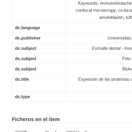
Keywords: immunohistochem
confocal microscopy, co-loca
ameloblastin, tuf
dc.language
dc.publisher
Universidad
dc.subject
Esmalte dental - Inv
dc.subject
Feto 
dc.subject
Biol
dc.title
Expresión de las proteínas d
dc.type
Ficheros en el ítem