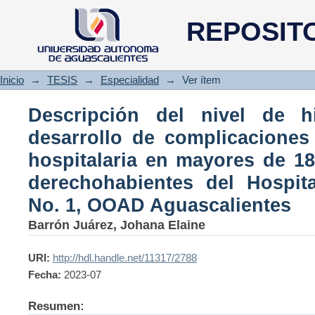
Descripción del nivel de 
REPOSIT
complicaciones durante la est
con covid-19, derechohabient
OOAD Aguascalientes
Inicio
→
TESIS
→
Especialidad
→
Ver ítem
Descripción del nivel de hi
desarrollo de complicaciones 
hospitalaria en mayores de 18
derechohabientes del Hospit
No. 1, OOAD Aguascalientes
Barrón Juárez, Johana Elaine
URI:
http://hdl.handle.net/11317/2788
Fecha:
2023-07
Resumen: