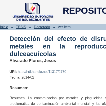
Detección del efecto de di
REPOSIT
reproducción de rotíferos dulc
Inicio
→
TESIS
→
Doctorado
→
Ver ítem
Detección del efecto de disr
metales en la reproducc
dulceacuícolas
Alvarado Flores, Jesús
URI:
http://hdl.handle.net/11317/2770
Fecha:
2014-02
Resumen:
Resumen. La contaminación por metales y plaguicidas 
problemática de contaminación ambiental mundial, y los e