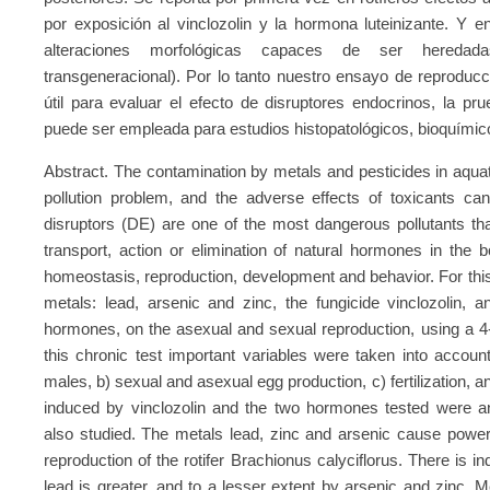
por exposición al vinclozolin y la hormona luteinizante. Y en
alteraciones morfológicas capaces de ser heredad
transgeneracional). Por lo tanto nuestro ensayo de reproduc
útil para evaluar el efecto de disruptores endocrinos, la pr
puede ser empleada para estudios histopatológicos, bioquímico
Abstract. The contamination by metals and pesticides in aqua
pollution problem, and the adverse effects of toxicants can
disruptors (DE) are one of the most dangerous pollutants that
transport, action or elimination of natural hormones in the b
homeostasis, reproduction, development and behavior. For this 
metals: lead, arsenic and zinc, the fungicide vinclozolin, and
hormones, on the asexual and sexual reproduction, using a 4-d
this chronic test important variables were taken into accou
males, b) sexual and asexual egg production, c) fertilization, a
induced by vinclozolin and the two hormones tested were an
also studied. The metals lead, zinc and arsenic cause power
reproduction of the rotifer Brachionus calyciflorus. There is i
lead is greater, and to a lesser extent by arsenic and zinc. Met