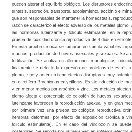
pueden alterar el equilibrio biológico. Los disruptores endocr
síntesis, secreción, transporte, acoplamiento, acción o elimi
que son responsables de mantener la homeostasis, reproducci
razón se caracterizó el efecto adverso de los metales plomo, ar
las hormonas luteinzante y folículo estimulante, en la rep
prueba de toxicidad crónica reproductiva de 4 días en el rotíf
En esta prueba crónica se tomaron en cuenta variables imp
machos, producción de huevos asexuales y sexuales. Se anal
fertilización. Se analizaron alteraciones morfológicas induci
finalmente se detectó la expresión de proteínas de estrés a
plomo, zinc y arsénico tiene efectos disruptores muy potente
en el rotífero Brachionus calyciflorus. Existe inducción de m
y en menor medida por arsénico y zinc. Los metales afectan el
plomo afecta el porcentaje de eclosión de huevos sexuales.
luteinzante favorecen la reproducción asexual, y en gran me
por primera vez una prueba toxicológica reproductiva cró
hembras deformes, por efecto de exposición crónica a vinc
folículo estimulante). En el caso del vinclozolin se puede
posteriores. Se reporta por primera vez en rotíferos efectos a