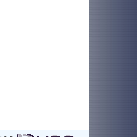
eme by