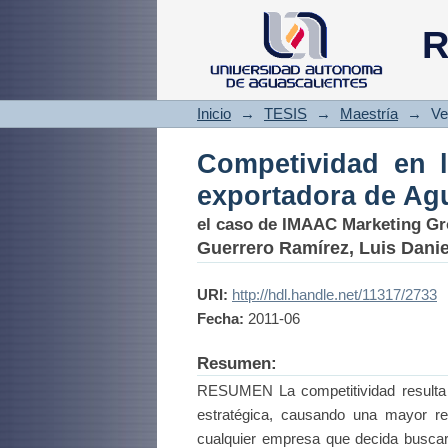
Competividad en
R
Aguascalientes
Inicio
→
TESIS
→
Maestría
→
Ve
Competividad en 
exportadora de Ag
el caso de IMAAC Marketing G
Guerrero Ramírez, Luis Danie
URI:
http://hdl.handle.net/11317/2733
Fecha:
2011-06
Resumen:
RESUMEN La competitividad resulta i
estratégica, causando una mayor re
cualquier empresa que decida buscarl