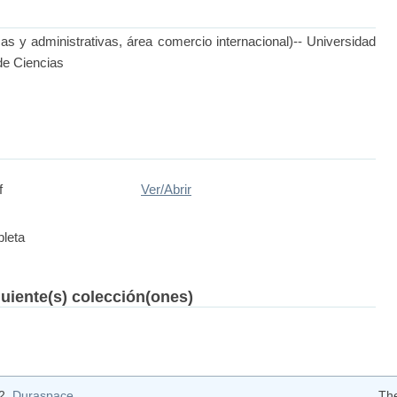
s y administrativas, área comercio internacional)-- Universidad
de Ciencias
f
Ver/
Abrir
leta
guiente(s) colección(ones)
12
Duraspace
Th