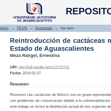
Reintroducción de cactác
REPOSIT
Aguascalientes
Inicio
→
TESIS
→
Doctorado
→
Ver ítem
Reintroducción de cactáceas 
Estado de Aguascalientes
Meza Rangel, Ernestina
URI:
http://hdl.handle.net/11317/2731
Fecha:
2014-01-07
Resumen:
Resumen Las cactáceas de México son un grupo representativ
con problemas de conservación debido a la sobreexplotación 
este trabajo se revisó la distribución actual de tres especies 