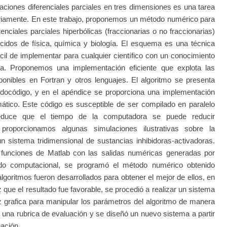
aciones diferenciales parciales en tres dimensiones es una tarea
ctoriamente. En este trabajo, proponemos un método numérico para
nciales parciales hiperbólicas (fraccionarias o no fraccionarias)
idos de física, química y biología. El esquema es una técnica
fácil de implementar para cualquier científico con un conocimiento
ca. Proponemos una implementación eficiente que explota las
sponibles en Fortran y otros lenguajes. El algoritmo se presenta
docódigo, y en el apéndice se proporciona una implementación
mático. Este código es susceptible de ser compilado en paralelo
uce que el tiempo de la computadora se puede reducir
 proporcionamos algunas simulaciones ilustrativas sobre la
n sistema tridimensional de sustancias inhibidoras-activadoras.
o funciones de Matlab con las salidas numéricas generadas por
odo computacional, se programó el método numérico obtenido
algoritmos fueron desarrollados para obtener el mejor de ellos, en
que el resultado fue favorable, se procedió a realizar un sistema
az grafica para manipular los parámetros del algoritmo de manera
o una rubrica de evaluación y se diseñó un nuevo sistema a partir
uación.