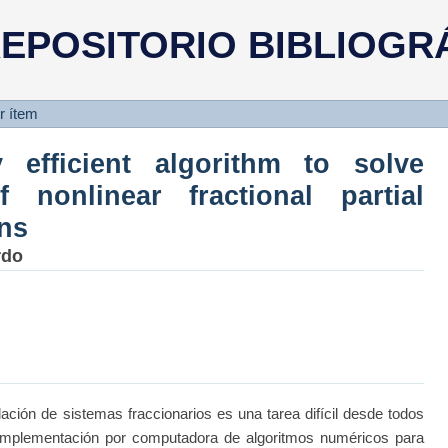
y efficient algorithm to solv
EPOSITORIO BIBLIOGR
 partial differential equations
r ítem
 efficient algorithm to solve
nonlinear fractional partial
ons
rdo
ción de sistemas fraccionarios es una tarea difícil desde todos
la implementación por computadora de algoritmos numéricos para