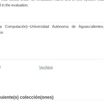
 in the evaluation.
a Computación)--Universidad Autónoma de Aguascalientes.
os
f
Ver/
Abrir
guiente(s) colección(ones)