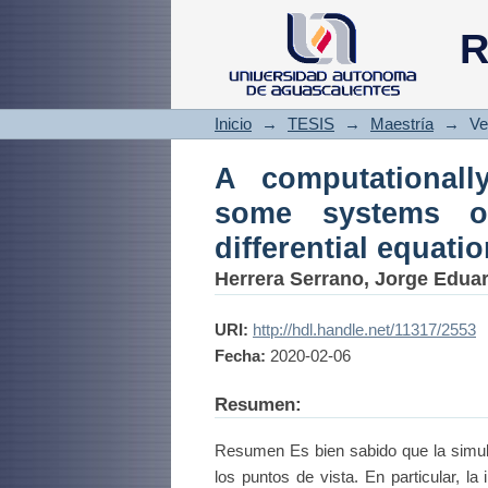
A computationall
R
nonlinear fractional
Inicio
→
TESIS
→
Maestría
→
Ve
A computationally
some systems of 
differential equati
Herrera Serrano, Jorge Edua
URI:
http://hdl.handle.net/11317/2553
Fecha:
2020-02-06
Resumen:
Resumen Es bien sabido que la simula
los puntos de vista. En particular, 