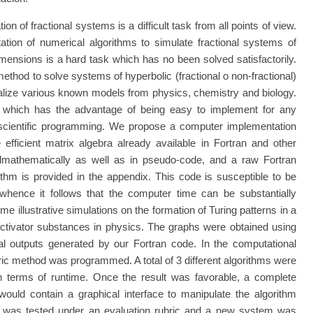
ion of fractional systems is a difficult task from all points of view.
ation of numerical algorithms to simulate fractional systems of
 dimensions is a hard task which has no been solved satisfactorily.
ethod to solve systems of hyperbolic (fractional o non-fractional)
neralize various known models from physics, chemistry and biology.
e which has the advantage of being easy to implement for any
 scientific programming. We propose a computer implementation
efficient matrix algebra already available in Fortran and other
dmathematically as well as in pseudo-code, and a raw Fortran
thm is provided in the appendix. This code is susceptible to be
whence it follows that the computer time can be substantially
e illustrative simulations on the formation of Turing patterns in a
activator substances in physics. The graphs were obtained using
al outputs generated by our Fortran code. In the computational
ic method was programmed. A total of 3 different algorithms were
n terms of runtime. Once the result was favorable, a complete
would contain a graphical interface to manipulate the algorithm
 was tested under an evaluation rubric and a new system was