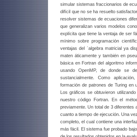
simular sistemas fraccionarios de ecu
difícil que no se ha resuelto satisfa
resolver sistemas de ecuaciones difere
que generalizan varios modelos conoc
explícita que tiene la ventaja de ser 
mínimo sobre programación científi
ventajas del ´algebra matricial ya di
maten áticamente y también en pseu
básica en Fortran del algoritmo infor
usando OpenMP, de donde se ded
sustancialmente. Como aplicación,
formación de patrones de Turing en u
Los gráficos se obtuvieron utilizand
nuestro código Fortran. En el mét
previamente. Un total de 3 diferentes 
cuanto a tiempo de ejecución. Una vez 
completo, el cual contiene una interf
más fácil. El sistema fue probado baj
de los resultados obtenidos en la eval