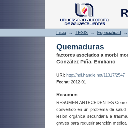
Quemaduras
R
Inicio
→
TESIS
→
Especialidad
→
Quemaduras
factores asociados a morbi mor
González Piña, Emiliano
URI:
http://hdl.handle.net/11317/2547
Fecha:
2012-01
Resumen:
RESUMEN ANTECEDENTES Como una cau
convertido en un problema de salud 
lesión orgánica secundaria a trauma
graves para requerir atención médica