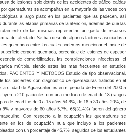
ausa de lesiones solo detrás de los accidentes de tráfico, caídas
nes por quemaduras se acompañan en la mayoría de las veces con
cológicas a largo plazo en los pacientes que las padecen, así
 durante las etapas primarias de la atención, además de que las
tratamiento de las mismas representan un gasto de recursos
amilia del afectado. Se han descrito algunos factores asociados a
ientes quemados entre los cuales podemos mencionar el índice de
 superficie corporal quemada, porcentaje de lesiones de espesor
presencia de comorbilidades, las complicaciones infecciosas, el
gánica múltiple, siendo estas las más frecuentes en estudios
mados. PACIENTES Y METODOS Estudio de tipo observacional,
o de los pacientes con diagnostico de quemaduras tratados en el
e la ciudad de Aguascalientes en el periodo de Enero del 2000 a
uyeron 210 pacientes con una mediana de edad de 13 (rangos
grupos de edad fue de 0 a 15 años 54,8%, de 16 a 30 años 20%, de
s 9% y mayores de 60 años 5,7%. 66(31,4%) fueron del género
masculino. Con respecto a la ocupación las quemaduras se
ente en los de ocupación nula que incluyo a los pacientes
pleados con un porcentaje de 45,7%, seguidos de los estudiantes