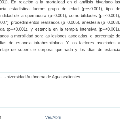
001). En relación a la mortalidad en el análisis bivariado las
ancia estadística fueron: grupo de edad (p=<0.001), tipo de
ndidad de la quemadura (p=0.001), comorbilidades (p=<0.001),
07), procedimientos realizados (p=0.005), anestesia (p=0.008),
iada (p=<0.001), y estancia en la terapia intensiva (p=<0.001).
s a morbilidad son: las lesiones asociadas, el porcentaje de
ías de estancia intrahospitalaria. Y los factores asociados a
taje de superficie corporal quemada y los días de estancia
l)-- Universidad Autónoma de Aguascalientes.
f
Ver/
Abrir