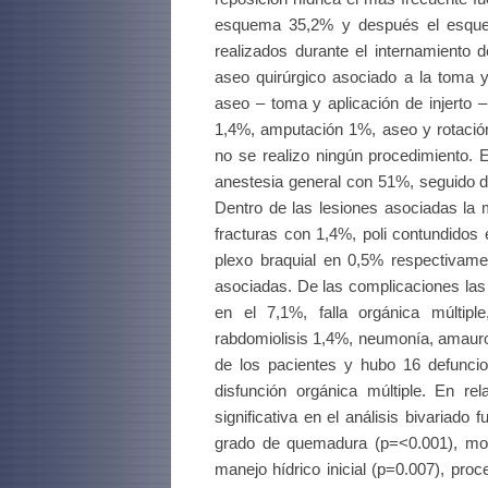
esquema 35,2% y después el esque
realizados durante el internamiento 
aseo quirúrgico asociado a la toma y
aseo – toma y aplicación de injerto
1,4%, amputación 1%, aseo y rotaci
no se realizo ningún procedimiento. 
anestesia general con 51%, seguido d
Dentro de las lesiones asociadas la 
fracturas con 1,4%, poli contundidos
plexo braquial en 0,5% respectivame
asociadas. De las complicaciones las 
en el 7,1%, falla orgánica múltip
rabdomiolisis 1,4%, neumonía, amauros
de los pacientes y hubo 16 defunci
disfunción orgánica múltiple. En re
significativa en el análisis bivariad
grado de quemadura (p=<0.001), mor
manejo hídrico inicial (p=0.007), proc