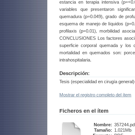
estancia en terapia intensiva (p=<0.
variables que presentaron signific
quemadura (p=0.049), grado de profu
esquema de manejo de líquidos (p=0.0
profilaxis (p=0.01), morbilidad asoc
CONCLUSIONES Los factores asociado
superficie corporal quemada y los d
mortalidad en quemados son: porcen
intrahospitalaria.
Descripción:
Tesis (especialidad en cirugía genera
Mostrar el registro completo del ítem
Ficheros en el ítem
Nombre:
357244.pd
Tamaño:
1.021Mb