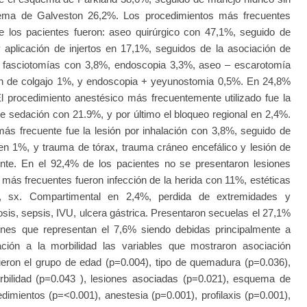
ma de Galveston 26,2%. Los procedimientos más frecuentes
de los pacientes fueron: aseo quirúrgico con 47,1%, seguido de
 aplicación de injertos en 17,1%, seguidos de la asociación de
 – fasciotomías con 3,8%, endoscopia 3,3%, aseo – escarotomía
ón de colgajo 1%, y endoscopia + yeyunostomia 0,5%. En 24,8%
El procedimiento anestésico más frecuentemente utilizado fue la
e sedación con 21.9%, y por último el bloqueo regional en 2,4%.
más frecuente fue la lesión por inhalación con 3,8%, seguido de
 en 1%, y trauma de tórax, trauma cráneo encefálico y lesión de
nte. En el 92,4% de los pacientes no se presentaron lesiones
más frecuentes fueron infección de la herida con 11%, estéticas
le, sx. Compartimental en 2,4%, perdida de extremidades y
is, sepsis, IVU, ulcera gástrica. Presentaron secuelas el 27,1%
ones que representan el 7,6% siendo debidas principalmente a
lación a la morbilidad las variables que mostraron asociación
o fueron el grupo de edad (p=0.004), tipo de quemadura (p=0.036),
bilidad (p=0.043 ), lesiones asociadas (p=0.021), esquema de
edimientos (p=<0.001), anestesia (p=0.001), profilaxis (p=0.001),