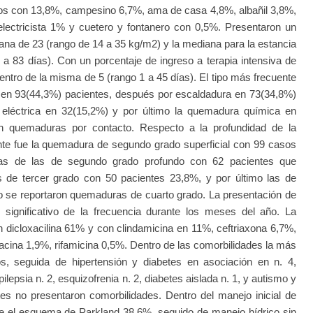
os con 13,8%, campesino 6,7%, ama de casa 4,8%, albañil 3,8%,
electricista 1% y cuetero y fontanero con 0,5%. Presentaron un
na de 23 (rango de 14 a 35 kg/m2) y la mediana para la estancia
1 a 83 días). Con un porcentaje de ingreso a terapia intensiva de
tro de la misma de 5 (rango 1 a 45 días). El tipo más frecuente
en 93(44,3%) pacientes, después por escaldadura en 73(34,8%)
 eléctrica en 32(15,2%) y por último la quemadura química en
on quemaduras por contacto. Respecto a la profundidad de la
te fue la quemadura de segundo grado superficial con 99 casos
das de las de segundo grado profundo con 62 pacientes que
 de tercer grado con 50 pacientes 23,8%, y por último las de
o se reportaron quemaduras de cuarto grado. La presentación de
ignificativo de la frecuencia durante los meses del año. La
on dicloxacilina 61% y con clindamicina en 11%, ceftriaxona 6,7%,
kacina 1,9%, rifamicina 0,5%. Dentro de las comorbilidades la más
os, seguida de hipertensión y diabetes en asociación en n. 4,
ilepsia n. 2, esquizofrenia n. 2, diabetes aislada n. 1, y autismo y
ntes no presentaron comorbilidades. Dentro del manejo inicial de
fue el esquema de Parkland 38,6%, seguido de manejo hídrico sin