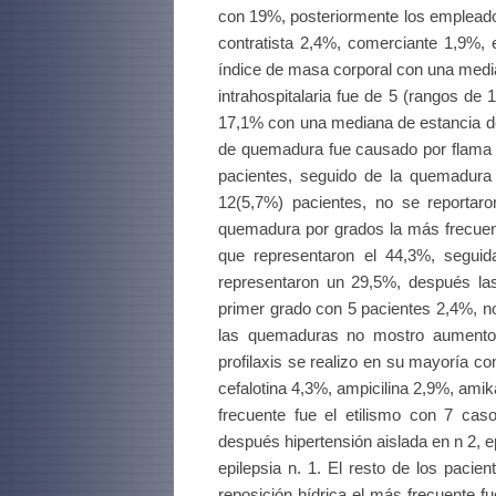
con 19%, posteriormente los emplead
contratista 2,4%, comerciante 1,9%, 
índice de masa corporal con una media
intrahospitalaria fue de 5 (rangos de 
17,1% con una mediana de estancia den
de quemadura fue causado por flama 
pacientes, seguido de la quemadura
12(5,7%) pacientes, no se reportar
quemadura por grados la más frecuen
que representaron el 44,3%, segui
representaron un 29,5%, después las
primer grado con 5 pacientes 2,4%, n
las quemaduras no mostro aumento s
profilaxis se realizo en su mayoría c
cefalotina 4,3%, ampicilina 2,9%, ami
frecuente fue el etilismo con 7 cas
después hipertensión aislada en n 2, ep
epilepsia n. 1. El resto de los pacie
reposición hídrica el más frecuente 