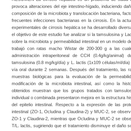
provoca alteraciones del eje intestino-hígado, induciendo dañ
composición de la microbiota y translocación bacteriana, fact
frecuentes infecciones bacterianas en la cirrosis. En la actu
experimentales de cirrosis hepática se ha desarrollado divers
el objetivo de este estudio fue analizar si la tamsulosina y L
sobre la microbiota y permeabilidad intestinal en un modelo d
trabajó con ratas macho Wistar de 200-300 g a las cuale
administración intraperitoneal de CCl4 (0.4g/kg/animal)
tamsulosina (0.8 mg/kg/día) y L. lactis (1x109 células/ml/día
vía oral durante 2 semanas. Después del tratamiento, las ra
muestras biológicas para la evaluación de la permeabilidad
modificación de la microbiota intestinal, así como la histo
obtenidos muestran que los grupos tratados con tamsulos
individual o combinada presentaron mejora en la estructura his
del epitelio intestinal. Respecto a la expresión de las pro
intestinal (ZO-1, Ocludina y Claudina-2) y MUC-2, se observó
ZO-1 y Claudina-2, mientras que Ocludina y MUC-2 se observ
T/L. lactis, sugiriendo que el tratamiento disminuye el daño s