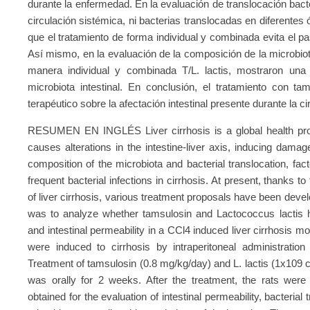
durante la enfermedad. En la evaluación de translocación bac
circulación sistémica, ni bacterias translocadas en diferente
que el tratamiento de forma individual y combinada evita el pas
Así mismo, en la evaluación de la composición de la microbiota 
manera individual y combinada T/L. lactis, mostraron una
microbiota intestinal. En conclusión, el tratamiento con ta
terapéutico sobre la afectación intestinal presente durante la ci
RESUMEN EN INGLÉS Liver cirrhosis is a global health pr
causes alterations in the intestine-liver axis, inducing damage
composition of the microbiota and bacterial translocation, fac
frequent bacterial infections in cirrhosis. At present, thanks
of liver cirrhosis, various treatment proposals have been develo
was to analyze whether tamsulosin and Lactococcus lactis ha
and intestinal permeability in a CCl4 induced liver cirrhosis 
were induced to cirrhosis by intraperitoneal administratio
Treatment of tamsulosin (0.8 mg/kg/day) and L. lactis (1x109 ce
was orally for 2 weeks. After the treatment, the rats were
obtained for the evaluation of intestinal permeability, bacterial t