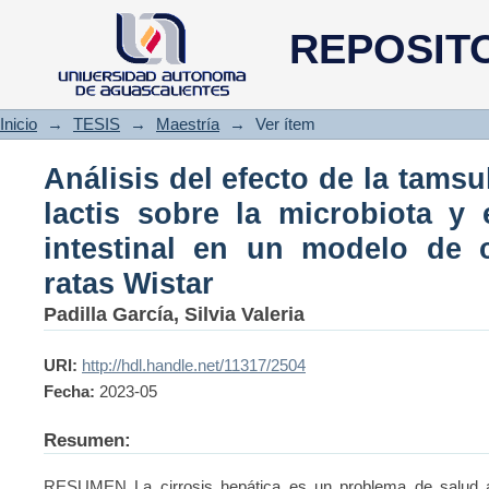
Análisis del efecto de la ta
REPOSIT
microbiota y en la permeabili
hepática en ratas Wistar
Inicio
→
TESIS
→
Maestría
→
Ver ítem
Análisis del efecto de la tams
lactis sobre la microbiota y 
intestinal en un modelo de c
ratas Wistar
Padilla García, Silvia Valeria
URI:
http://hdl.handle.net/11317/2504
Fecha:
2023-05
Resumen:
RESUMEN La cirrosis hepática es un problema de salud a n